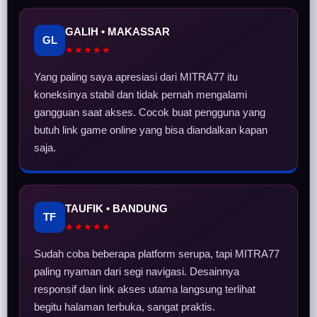
GALIH • MAKASSAR
GL
★★★★★
Yang paling saya apresiasi dari MITRA77 itu
koneksinya stabil dan tidak pernah mengalami
gangguan saat akses. Cocok buat pengguna yang
butuh link game online yang bisa diandalkan kapan
saja.
TAUFIK • BANDUNG
TF
★★★★★
Sudah coba beberapa platform serupa, tapi MITRA77
paling nyaman dari segi navigasi. Desainnya
responsif dan link akses utama langsung terlihat
begitu halaman terbuka, sangat praktis.