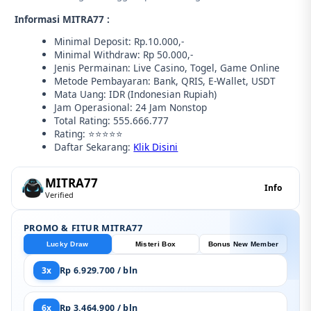
Informasi MITRA77 :
Minimal Deposit: Rp.10.000,-
Minimal Withdraw: Rp 50.000,-
Jenis Permainan: Live Casino, Togel, Game Online
Metode Pembayaran: Bank, QRIS, E-Wallet, USDT
Mata Uang: IDR (Indonesian Rupiah)
Jam Operasional: 24 Jam Nonstop
Total Rating: 555.666.777
Rating: ⭐⭐⭐⭐⭐
Daftar Sekarang:
Klik Disini
MITRA77
Info
Verified
PROMO & FITUR MITRA77
Lucky Draw
Misteri Box
Bonus New Member
3x
Rp 6.929.700 / bln
6x
Rp 3.464.900 / bln