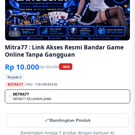
1/6
Mitra77 : Link Akses Resmi Bandar Game
Online Tanpa Gangguan
Rp 10.000
Rp 50.000
-90%
Terjual 2
MITRA77
SKU:
1S83N585RID
MITRA77
💳
MITRA77 KELUARAN JAWA
Bandingkan Produk
Bandingkan hingga 5 produk dengan bantuan AI