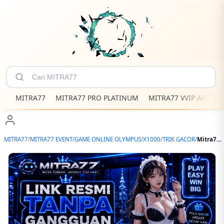
MITRA77
MITRA77 PRO PLATINUM
MITRA77 VVIP AKSES
MITRA77
/
MITRA77 EVENT
/
GAME ONLINE OLYMPUS
/
X1000
/
TRIK GACOR
/
Mitra77 : Link Akses Resmi Bandar Game Online Tanpa Gangguan