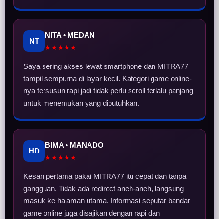
NITA • MEDAN
NT
★★★★★
Saya sering akses lewat smartphone dan MITRA77
tampil sempurna di layar kecil. Kategori game online-
nya tersusun rapi jadi tidak perlu scroll terlalu panjang
untuk menemukan yang dibutuhkan.
BIMA • MANADO
HD
★★★★★
Kesan pertama pakai MITRA77 itu cepat dan tanpa
gangguan. Tidak ada redirect aneh-aneh, langsung
masuk ke halaman utama. Informasi seputar bandar
game online juga disajikan dengan rapi dan