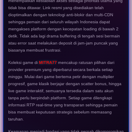
menempatkan kestabilan akses sebagai prioritas utama yang
tidak bisa ditawar. Link resmi yang disediakan telah
dioptimalkan dengan teknologi anti-blokir dan multi-CDN
sehingga pemain dari seluruh wilayah Indonesia dapat
mengakses platform dengan kecepatan loading di bawah 2
detik. Tidak ada lagi drama buffering di tengah sesi bermain
atau error saat melakukan deposit di jam-jam puncak yang
biasanya membuat frustrasi.
Koleksi game di
MITRA77
mencakup ratusan pilihan dari
provider premium yang diperbarui secara berkala setiap
minggu. Mulai dari game bertema petir dengan multiplier
progresif, game klasik berjajar dengan scatter bonus, hingga
live game interaktif, semuanya tersedia dalam satu akun
tanpa perlu berpindah platform. Setiap game dilengkapi
informasi RTP real-time yang transparan sehingga pemain
bisa membuat keputusan strategis sebelum memasang
taruhan.
Keamanan menjadi fondasi yang tidak pernah dikompromikan