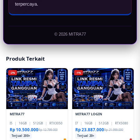
terpercaya.
© 2026 MITRA77
Produk Terkait
-2%
-1%
MITRA77
MITRA77 LOGIN
I5
|
16GB
|
512GB
|
RTX3050
I7
|
16GB
|
512GB
|
RTX5080
Rp 10.500.000
Rp 23.887.000
Rp 12.799.000
Rp 21.999.000
Terjual 200+
Terjual 20+