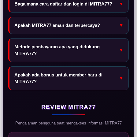
Bagaimana cara daftar dan login di MITRA77?
▼
Apakah MITRA77 aman dan terpercaya?
▼
Metode pembayaran apa yang didukung
▼
MITRA77?
Apakah ada bonus untuk member baru di
▼
MITRA77?
REVIEW MITRA77
Pengalaman pengguna saat mengakses informasi MITRA77