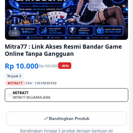
1/6
Mitra77 : Link Akses Resmi Bandar Game
Online Tanpa Gangguan
Rp 10.000
Rp 50.000
-90%
Terjual 2
MITRA77
SKU:
1S83N585RID
MITRA77
💳
MITRA77 KELUARAN JAWA
Bandingkan Produk
Bandingkan hingga 5 produk dengan bantuan AI