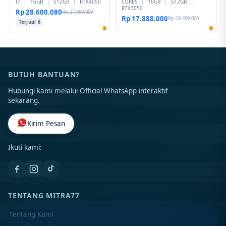
I7
|
16GB
|
512GB
|
RTX4050
CORE5
|
16GB
|
512GB
|
RTX3050
Rp 28.600.080
Rp 27.999.000
Rp 17.888.000
Rp 18.499.000
Terjual 6
BUTUH BANTUAN?
Hubungi kami melalui Official WhatsApp interaktif
sekarang.
Kirim Pesan
Ikuti kami:
TENTANG MITRA77
Tentang Kami