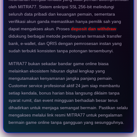
oleh MITRA77. Sistem enkripsi SSL 256-bit melindungi
seluruh data pribadi dan keuangan pemain, sementara
verifikasi akun ganda memastikan hanya pemilik sah yang
dapat mengakses akun. Proses
deposit dan withdraw
didukung berbagai metode pembayaran termasuk transfer
bank, e-wallet, dan QRIS dengan pemrosesan instan yang
sudah terbukti konsisten tanpa potongan tersembunyi.
MITRA77 bukan sekadar bandar game online biasa
melainkan ekosistem hiburan digital lengkap yang
mengutamakan kenyamanan jangka panjang pemain.
Customer service profesional aktif 24 jam siap membantu
setiap kendala, bonus harian bisa langsung diklaim tanpa
syarat rumit, dan event mingguan berhadiah besar terus
dihadirkan untuk menjaga semangat bermain. Pastikan selalu
mengakses melalui link resmi MITRA77 untuk pengalaman
bermain game online tanpa gangguan yang sesungguhnya.