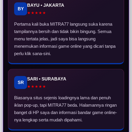
BAYU • JAKARTA
BY
★★★★★
Pertama kali buka MITRA77 langsung suka karena
tampilannya bersih dan tidak bikin bingung. Semua
menu tertata jelas, jadi saya bisa langsung
menemukan informasi game online yang dicari tanpa
perlu klik sana-sini.
SARI • SURABAYA
SR
★★★★★
Biasanya situs sejenis loadingnya lama dan penuh
iklan pop-up, tapi MITRA77 beda. Halamannya ringan
banget di HP saya dan informasi bandar game online-
nya lengkap serta mudah dipahami.