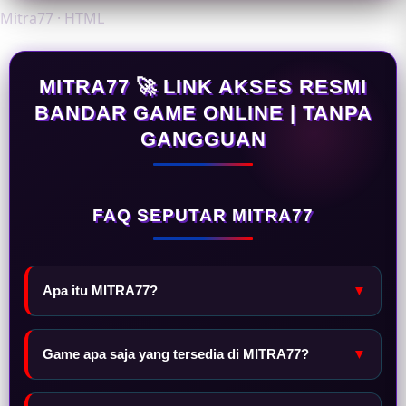
Mitra77 · HTML
MITRA77 🚀 LINK AKSES RESMI
BANDAR GAME ONLINE | TANPA
GANGGUAN
FAQ SEPUTAR MITRA77
Apa itu MITRA77?
▼
Game apa saja yang tersedia di MITRA77?
▼