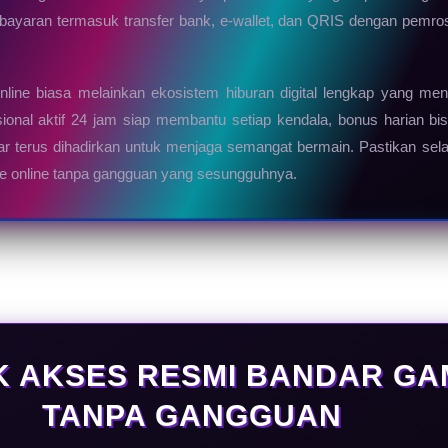
ayaran termasuk transfer bank, e-wallet, dan QRIS dengan pemros
ine biasa melainkan ekosistem hiburan digital lengkap yang m
ional aktif 24 jam siap membantu setiap kendala, bonus harian bis
ar terus dihadirkan untuk menjaga semangat bermain. Pastikan sela
 online tanpa gangguan yang sesungguhnya.
NK AKSES RESMI BANDAR GA
TANPA GANGGUAN