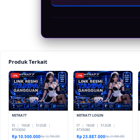
Produk Terkait
-2%
-1%
MITRA77
MITRA77 LOGIN
I5
|
16GB
|
512GB
|
I7
|
16GB
|
512GB
|
RTX3050
RTX5080
Rp 10.500.000
Rp 23.887.000
Rp 12.799.000
Rp 21.999.000