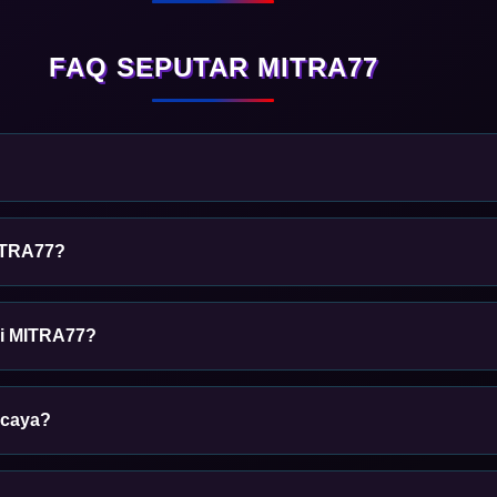
FAQ SEPUTAR MITRA77
MITRA77?
di MITRA77?
rcaya?