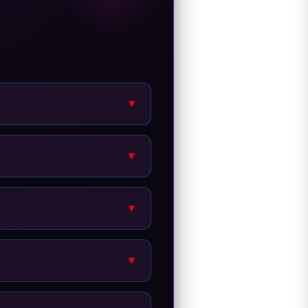
▼
▼
▼
▼