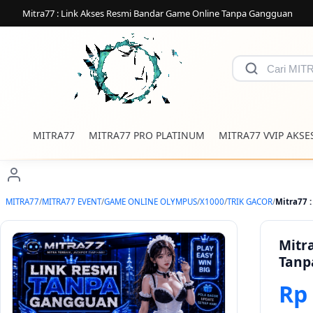
Mitra77 : Link Akses Resmi Bandar Game Online Tanpa Gangguan
MITRA77
MITRA77 PRO PLATINUM
MITRA77 VVIP AKSE
MITRA77
/
MITRA77 EVENT
/
GAME ONLINE OLYMPUS
/
X1000
/
TRIK GACOR
/
Mitra77 
Mitr
Tanp
Rp 