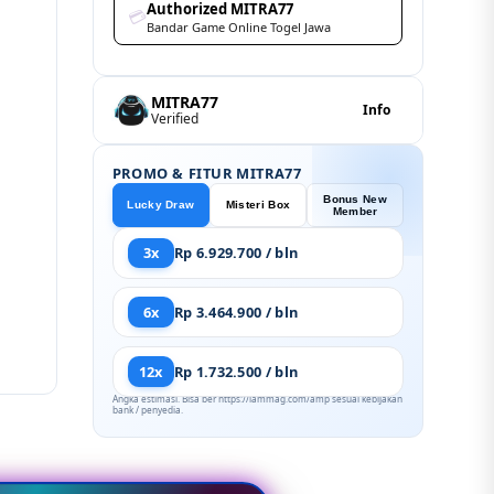
Authorized MITRA77
💳
Bandar Game Online Togel Jawa
MITRA77
Info
Verified
PROMO & FITUR MITRA77
Bonus New
Lucky Draw
Misteri Box
Member
3x
Rp 6.929.700 / bln
6x
Rp 3.464.900 / bln
12x
Rp 1.732.500 / bln
Angka estimasi. Bisa ber https://iammag.com/amp sesuai kebijakan
bank / penyedia.