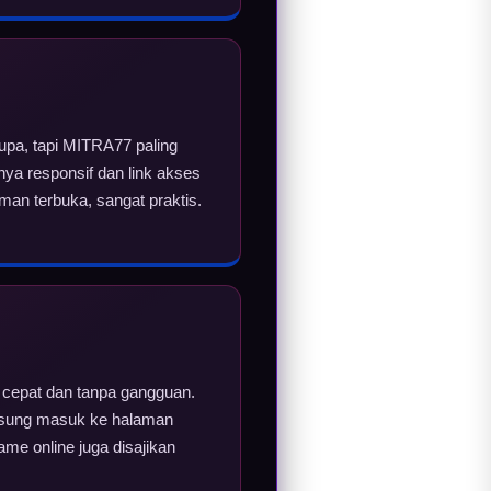
upa, tapi MITRA77 paling
nya responsif dan link akses
aman terbuka, sangat praktis.
 cepat dan tanpa gangguan.
ngsung masuk ke halaman
me online juga disajikan