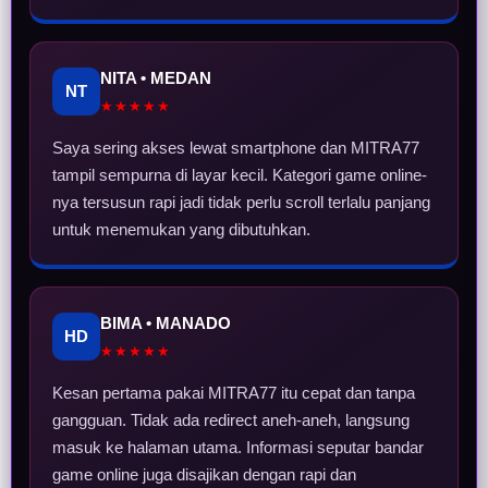
NITA • MEDAN
NT
★★★★★
Saya sering akses lewat smartphone dan MITRA77
tampil sempurna di layar kecil. Kategori game online-
nya tersusun rapi jadi tidak perlu scroll terlalu panjang
untuk menemukan yang dibutuhkan.
BIMA • MANADO
HD
★★★★★
Kesan pertama pakai MITRA77 itu cepat dan tanpa
gangguan. Tidak ada redirect aneh-aneh, langsung
masuk ke halaman utama. Informasi seputar bandar
game online juga disajikan dengan rapi dan