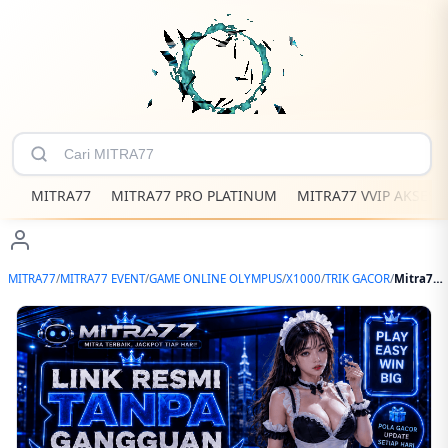
MITRA77
MITRA77 PRO PLATINUM
MITRA77 VVIP AKSES
MITRA77
/
MITRA77 EVENT
/
GAME ONLINE OLYMPUS
/
X1000
/
TRIK GACOR
/
Mitra77 : Link Akses Resmi Bandar Game Online Tanpa Gangguan