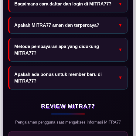
Bagaimana cara daftar dan login di MITRA77?
▼
Apakah MITRA77 aman dan terpercaya?
▼
Metode pembayaran apa yang didukung
▼
MITRA77?
Apakah ada bonus untuk member baru di
▼
MITRA77?
REVIEW MITRA77
Pengalaman pengguna saat mengakses informasi MITRA77