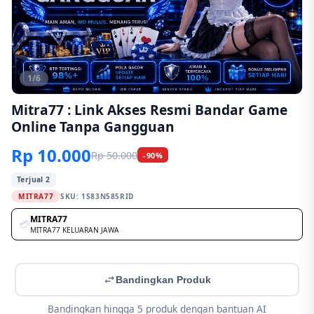
1/6
Mitra77 : Link Akses Resmi Bandar Game
Online Tanpa Gangguan
Rp 10.000
Rp 50.000
-90%
Terjual 2
MITRA77
SKU:
1S83N585RID
MITRA77
💳
MITRA77 KELUARAN JAWA
Bandingkan Produk
Bandingkan hingga 5 produk dengan bantuan AI