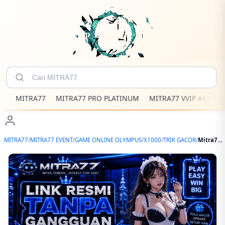
MITRA77
MITRA77 PRO PLATINUM
MITRA77 VVIP AKSES
MITRA77
/
MITRA77 EVENT
/
GAME ONLINE OLYMPUS
/
X1000
/
TRIK GACOR
/
Mitra77 : Link Akses Resmi Bandar Game Online Tanpa Gangguan