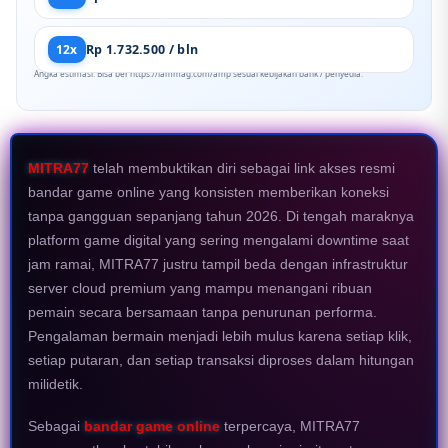
12x
Rp 1.732.500 / bln
Angka estimasi. Bisa ber https://iammag.com/amp sesuai kebijakan bank / penyedia.
MITRA77
telah membuktikan diri sebagai link akses resmi
bandar game online yang konsisten memberikan koneksi
tanpa gangguan sepanjang tahun 2026. Di tengah maraknya
platform game digital yang sering mengalami downtime saat
jam ramai, MITRA77 justru tampil beda dengan infrastruktur
server cloud premium yang mampu menangani ribuan
pemain secara bersamaan tanpa penurunan performa.
Pengalaman bermain menjadi lebih mulus karena setiap klik,
setiap putaran, dan setiap transaksi diproses dalam hitungan
milidetik.
Sebagai
bandar game online
terpercaya, MITRA77