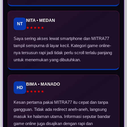
NITA • MEDAN
NT
★★★★★
Saya sering akses lewat smartphone dan MITRA77
tampil sempurna di layar kecil. Kategori game online-
nya tersusun rapi jadi tidak perlu scroll terlalu panjang
untuk menemukan yang dibutuhkan.
BIMA • MANADO
HD
★★★★★
Kesan pertama pakai MITRA77 itu cepat dan tanpa
gangguan. Tidak ada redirect aneh-aneh, langsung
masuk ke halaman utama. Informasi seputar bandar
game online juga disajikan dengan rapi dan