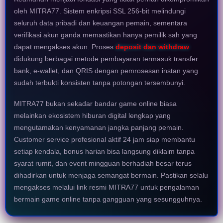
oleh MITRA77. Sistem enkripsi SSL 256-bit melindungi
seluruh data pribadi dan keuangan pemain, sementara
verifikasi akun ganda memastikan hanya pemilik sah yang
dapat mengakses akun. Proses
deposit dan withdraw
didukung berbagai metode pembayaran termasuk transfer
bank, e-wallet, dan QRIS dengan pemrosesan instan yang
sudah terbukti konsisten tanpa potongan tersembunyi.
MITRA77 bukan sekadar bandar game online biasa
melainkan ekosistem hiburan digital lengkap yang
mengutamakan kenyamanan jangka panjang pemain.
Customer service profesional aktif 24 jam siap membantu
setiap kendala, bonus harian bisa langsung diklaim tanpa
syarat rumit, dan event mingguan berhadiah besar terus
dihadirkan untuk menjaga semangat bermain. Pastikan selalu
mengakses melalui link resmi MITRA77 untuk pengalaman
bermain game online tanpa gangguan yang sesungguhnya.