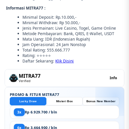
Informasi MITRA77 :
Minimal Deposit: Rp.10.000,-
Minimal Withdraw: Rp 50.000,-
Jenis Permainan: Live Casino, Togel, Game Online
Metode Pembayaran: Bank, QRIS, E-Wallet, USDT
Mata Uang: IDR (Indonesian Rupiah)
Jam Operasional: 24 Jam Nonstop
Total Rating: 555.666.777
Rating: ⭐⭐⭐⭐⭐
Daftar Sekarang:
Klik Disini
MITRA77
Info
Verified
PROMO & FITUR MITRA77
Lucky Draw
Misteri Box
Bonus New Member
3x
Rp 6.929.700 / bln
6x
Rp 3.464.900 / bln