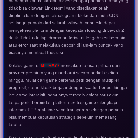
menempatkan kestabilan akses sebagai prioritas utama yang
tidak bisa ditawar. Link resmi yang disediakan telah
dioptimalkan dengan teknologi anti-blokir dan multi-CDN
sehingga pemain dari seluruh wilayah Indonesia dapat
mengakses platform dengan kecepatan loading di bawah 2
detik. Tidak ada lagi drama buffering di tengah sesi bermain
atau error saat melakukan deposit di jam-jam puncak yang
biasanya membuat frustrasi.
Koleksi game di
MITRA77
mencakup ratusan pilihan dari
provider premium yang diperbarui secara berkala setiap
minggu. Mulai dari game bertema petir dengan multiplier
progresif, game klasik berjajar dengan scatter bonus, hingga
live game interaktif, semuanya tersedia dalam satu akun
tanpa perlu berpindah platform. Setiap game dilengkapi
informasi RTP real-time yang transparan sehingga pemain
bisa membuat keputusan strategis sebelum memasang
taruhan.
Keamanan menjadi fondasi yang tidak pernah dikompromikan