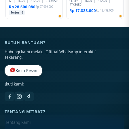
I7
|
16GB
|
512GB
|
RTX4050
CORE5
|
16GB
|
512GB
|
RTX3050
Rp 28.600.080
Rp 27.999.000
Rp 17.888.000
Rp 18.499.000
Terjual 6
BUTUH BANTUAN?
Hubungi kami melalui Official WhatsApp interaktif
sekarang.
Kirim Pesan
Ikuti kami:
TENTANG MITRA77
Tentang Kami