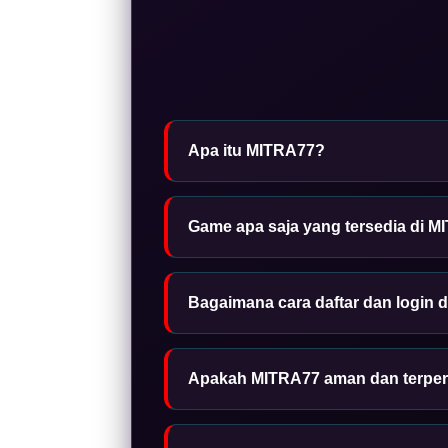
Apa itu MITRA77?
Game apa saja yang tersedia di 
Bagaimana cara daftar dan login 
Apakah MITRA77 aman dan terpe