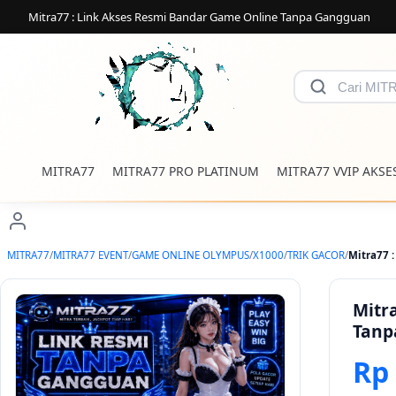
Mitra77 : Link Akses Resmi Bandar Game Online Tanpa Gangguan
MITRA77
MITRA77 PRO PLATINUM
MITRA77 VVIP AKSE
MITRA77
/
MITRA77 EVENT
/
GAME ONLINE OLYMPUS
/
X1000
/
TRIK GACOR
/
Mitra77 
Mitr
Tanp
Rp 