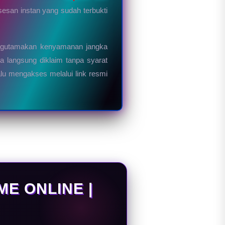
esan instan yang sudah terbukti
engutamakan kenyamanan jangka
a langsung diklaim tanpa syarat
lu mengakses melalui link resmi
ME ONLINE |