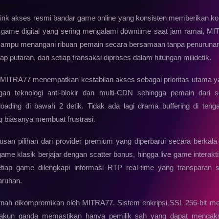
 link akses resmi bandar game online yang konsisten memberikan k
 game digital yang sering mengalami downtime saat jam ramai, MI
g mampu menangani ribuan pemain secara bersamaan tanpa penuruna
iap putaran, dan setiap transaksi diproses dalam hitungan milidetik.
 MITRA77 menempatkan kestabilan akses sebagai prioritas utama yan
gan teknologi anti-blokir dan multi-CDN sehingga pemain dari s
ading di bawah 2 detik. Tidak ada lagi drama buffering di tenga
g biasanya membuat frustrasi.
an pilihan dari provider premium yang diperbarui secara berkala
 game klasik berjajar dengan scatter bonus, hingga live game interak
Setiap game dilengkapi informasi RTP real-time yang transpara
aruhan.
nah dikompromikan oleh MITRA77. Sistem enkripsi SSL 256-bit meli
i akun ganda memastikan hanya pemilik sah yang dapat menga