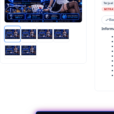
Terjual
MITRA
Ba
Inform