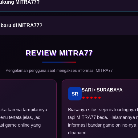
dukung MITRA77?
baru di MITRA77?
REVIEW MITRA77
Pengalaman pengguna saat mengakses informasi MITRA77
SARI • SURABAYA
SR
★★★★★
uka karena tampilannya
Biasanya situs sejenis loadingnya
u tertata jelas, jadi
tapi MITRA77 beda. Halamannya r
si game online yang
informasi bandar game online-nya
dipahami.