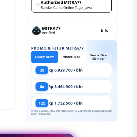
Authorized MITRA77
💳
Bandar Game Online Togel Jawa
MITRA77
Info
Verified
PROMO & FITUR MITRA77
Bonus New
Lucky Draw
Misteri Box
Member
3x
Rp 6.929.700 / bln
6x
Rp 3.464.900 / bln
12x
Rp 1.732.500 / bln
Angka estimasi. Bisa ber https://iammag.com/amp sesuai kebijakan
bank / penyedia.