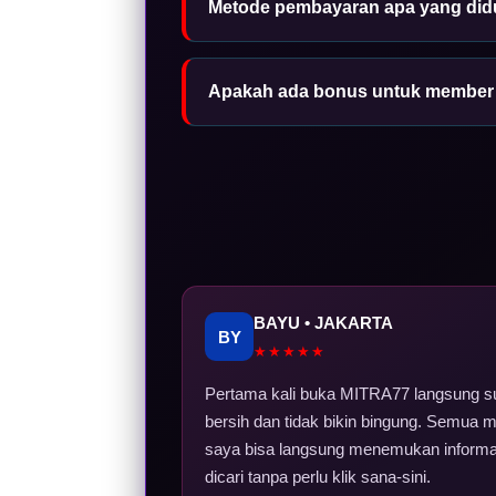
Metode pembayaran apa yang di
Apakah ada bonus untuk member 
BAYU • JAKARTA
BY
★★★★★
Pertama kali buka MITRA77 langsung s
bersih dan tidak bikin bingung. Semua men
saya bisa langsung menemukan informa
dicari tanpa perlu klik sana-sini.