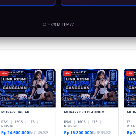
© 2026 MITRA77
-1%
-1%
-1%
MITRA77 DAFTAR
MITRA77 PRO PLATINUM
MITR
R7AI
|
16GB
|
1TB
|
R5AI
|
16GB
|
1TB
|
I7
|
RTX5040
RTX5070
RTX4
Rp 24.600.000
Rp 16.800.000
Rp 2
Rp 21.399.000
Rp 19.799.000