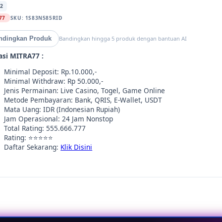
 2
77
SKU:
1S83N585RID
ndingkan Produk
Bandingkan hingga 5 produk dengan bantuan AI
asi MITRA77 :
Minimal Deposit: Rp.10.000,-
Minimal Withdraw: Rp 50.000,-
Jenis Permainan: Live Casino, Togel, Game Online
Metode Pembayaran: Bank, QRIS, E-Wallet, USDT
Mata Uang: IDR (Indonesian Rupiah)
Jam Operasional: 24 Jam Nonstop
Total Rating: 555.666.777
Rating: ⭐⭐⭐⭐⭐
Daftar Sekarang:
Klik Disini