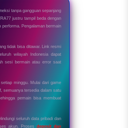
oneksi tanpa gangguan sepanjang
TRA77 justru tampil beda dengan
n performa. Pengalaman bermain
g tidak bisa ditawar. Link resmi
eluruh wilayah Indonesia dapat
h sesi bermain atau error saat
 setiap minggu. Mulai dari game
tif, semuanya tersedia dalam satu
n sehingga pemain bisa membuat
ndungi seluruh data pribadi dan
kses akun. Proses
deposit dan