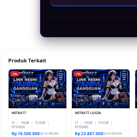
Produk Terkait
-2%
-1%
MITRA77
MITRA77 LOGIN
I5
|
16GB
|
512GB
|
I7
|
16GB
|
512GB
|
RTX3050
RTX5080
Rp 10.500.000
Rp 23.887.000
Rp 12.799.000
Rp 21.999.000