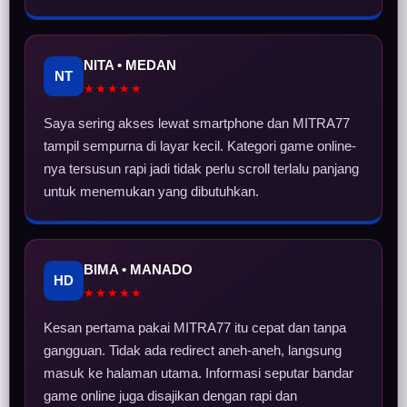
NITA • MEDAN
NT
★★★★★
Saya sering akses lewat smartphone dan MITRA77
tampil sempurna di layar kecil. Kategori game online-
nya tersusun rapi jadi tidak perlu scroll terlalu panjang
untuk menemukan yang dibutuhkan.
BIMA • MANADO
HD
★★★★★
Kesan pertama pakai MITRA77 itu cepat dan tanpa
gangguan. Tidak ada redirect aneh-aneh, langsung
masuk ke halaman utama. Informasi seputar bandar
game online juga disajikan dengan rapi dan