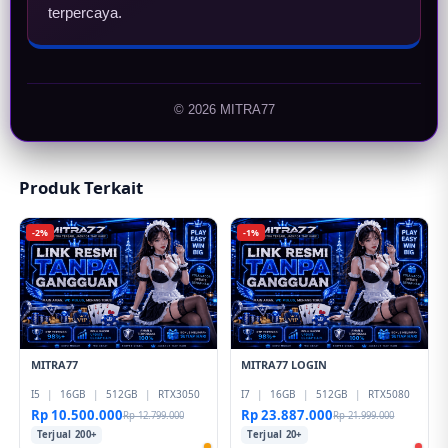
terpercaya.
© 2026 MITRA77
Produk Terkait
-2%
-1%
MITRA77
MITRA77 LOGIN
I5
|
16GB
|
512GB
|
RTX3050
I7
|
16GB
|
512GB
|
RTX5080
Rp 10.500.000
Rp 23.887.000
Rp 12.799.000
Rp 21.999.000
Terjual 200+
Terjual 20+