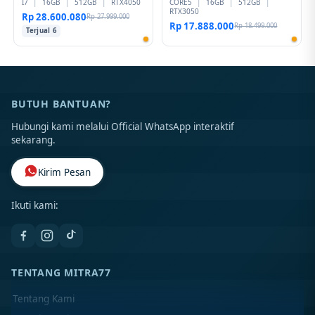
I7
|
16GB
|
512GB
|
RTX4050
CORE5
|
16GB
|
512GB
|
RTX3050
Rp 28.600.080
Rp 27.999.000
Rp 17.888.000
Rp 18.499.000
Terjual 6
BUTUH BANTUAN?
Hubungi kami melalui Official WhatsApp interaktif
sekarang.
Kirim Pesan
Ikuti kami:
TENTANG MITRA77
Tentang Kami