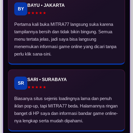
BAYU • JAKARTA
BY
★★★★★
Pertama kali buka MITRA77 langsung suka karena
tampilannya bersih dan tidak bikin bingung. Semua
menu tertata jelas, jadi saya bisa langsung
menemukan informasi game online yang dicari tanpa
perlu klik sana-sini.
SARI • SURABAYA
SR
★★★★★
Biasanya situs sejenis loadingnya lama dan penuh
iklan pop-up, tapi MITRA77 beda. Halamannya ringan
banget di HP saya dan informasi bandar game online-
nya lengkap serta mudah dipahami.