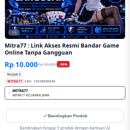
1/6
Mitra77 : Link Akses Resmi Bandar Game
Online Tanpa Gangguan
Rp 10.000
Rp 50.000
-90%
Terjual 2
MITRA77
SKU:
1S83N585RID
MITRA77
💳
MITRA77 KELUARAN JAWA
Bandingkan Produk
Bandingkan hingga 5 produk dengan bantuan AI