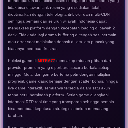
menempatkan kestabilan akses sebagai prioritas utama yang
tidak bisa ditawar. Link resmi yang disediakan telah
dioptimalkan dengan teknologi anti-blokir dan multi-CDN
sehingga pemain dari seluruh wilayah Indonesia dapat
mengakses platform dengan kecepatan loading di bawah 2
detik. Tidak ada lagi drama buffering di tengah sesi bermain
atau error saat melakukan deposit di jam-jam puncak yang
biasanya membuat frustrasi.
Koleksi game di
MITRA77
mencakup ratusan pilihan dari
provider premium yang diperbarui secara berkala setiap
minggu. Mulai dari game bertema petir dengan multiplier
progresif, game klasik berjajar dengan scatter bonus, hingga
live game interaktif, semuanya tersedia dalam satu akun
tanpa perlu berpindah platform. Setiap game dilengkapi
informasi RTP real-time yang transparan sehingga pemain
bisa membuat keputusan strategis sebelum memasang
taruhan.
Keamanan menjadi fondasi yang tidak pernah dikompromikan