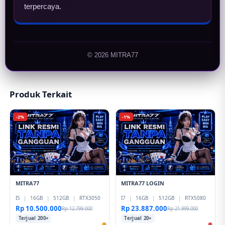
terpercaya.
© 2026 MITRA77
Produk Terkait
-2%
-1%
MITRA77
MITRA77 LOGIN
I5
|
16GB
|
512GB
|
RTX3050
I7
|
16GB
|
512GB
|
RTX5080
Rp 10.500.000
Rp 23.887.000
Rp 12.799.000
Rp 21.999.000
Terjual 200+
Terjual 20+