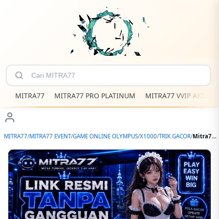
MITRA77
MITRA77 PRO PLATINUM
MITRA77 VVIP AKSES
MITRA77
/
MITRA77 EVENT
/
GAME ONLINE OLYMPUS
/
X1000
/
TRIK GACOR
/
Mitra77 : Link Akses Resmi Bandar Game Online Tanpa Gangguan