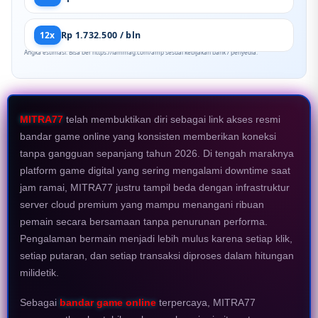
12x
Rp 1.732.500 / bln
Angka estimasi. Bisa ber https://iammag.com/amp sesuai kebijakan bank / penyedia.
MITRA77
telah membuktikan diri sebagai link akses resmi
bandar game online yang konsisten memberikan koneksi
tanpa gangguan sepanjang tahun 2026. Di tengah maraknya
platform game digital yang sering mengalami downtime saat
jam ramai, MITRA77 justru tampil beda dengan infrastruktur
server cloud premium yang mampu menangani ribuan
pemain secara bersamaan tanpa penurunan performa.
Pengalaman bermain menjadi lebih mulus karena setiap klik,
setiap putaran, dan setiap transaksi diproses dalam hitungan
milidetik.
Sebagai
bandar game online
terpercaya, MITRA77