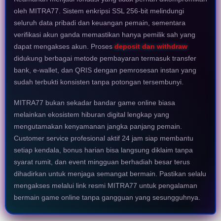
oleh MITRA77. Sistem enkripsi SSL 256-bit melindungi
seluruh data pribadi dan keuangan pemain, sementara
verifikasi akun ganda memastikan hanya pemilik sah yang
dapat mengakses akun. Proses
deposit dan withdraw
didukung berbagai metode pembayaran termasuk transfer
bank, e-wallet, dan QRIS dengan pemrosesan instan yang
sudah terbukti konsisten tanpa potongan tersembunyi.
MITRA77 bukan sekadar bandar game online biasa
melainkan ekosistem hiburan digital lengkap yang
mengutamakan kenyamanan jangka panjang pemain.
Customer service profesional aktif 24 jam siap membantu
setiap kendala, bonus harian bisa langsung diklaim tanpa
syarat rumit, dan event mingguan berhadiah besar terus
dihadirkan untuk menjaga semangat bermain. Pastikan selalu
mengakses melalui link resmi MITRA77 untuk pengalaman
bermain game online tanpa gangguan yang sesungguhnya.