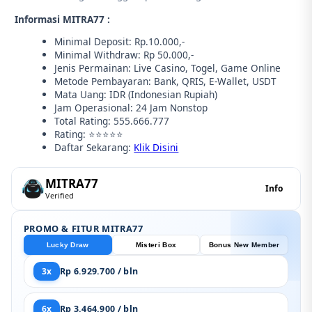
Informasi MITRA77 :
Minimal Deposit: Rp.10.000,-
Minimal Withdraw: Rp 50.000,-
Jenis Permainan: Live Casino, Togel, Game Online
Metode Pembayaran: Bank, QRIS, E-Wallet, USDT
Mata Uang: IDR (Indonesian Rupiah)
Jam Operasional: 24 Jam Nonstop
Total Rating: 555.666.777
Rating: ⭐⭐⭐⭐⭐
Daftar Sekarang:
Klik Disini
MITRA77
Info
Verified
PROMO & FITUR MITRA77
Lucky Draw
Misteri Box
Bonus New Member
3x
Rp 6.929.700 / bln
6x
Rp 3.464.900 / bln