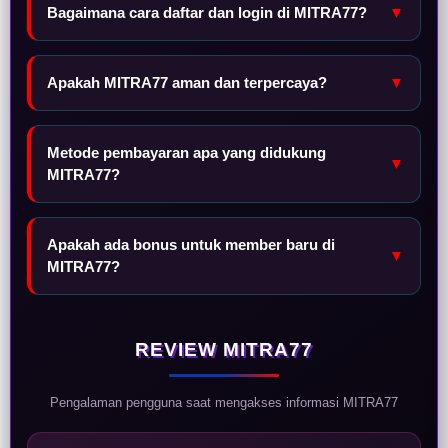
Bagaimana cara daftar dan login di MITRA77?
▼
Apakah MITRA77 aman dan terpercaya?
▼
Metode pembayaran apa yang didukung
▼
MITRA77?
Apakah ada bonus untuk member baru di
▼
MITRA77?
REVIEW MITRA77
Pengalaman pengguna saat mengakses informasi MITRA77