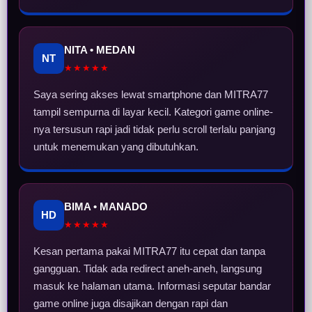
NITA • MEDAN
NT
★★★★★
Saya sering akses lewat smartphone dan MITRA77
tampil sempurna di layar kecil. Kategori game online-
nya tersusun rapi jadi tidak perlu scroll terlalu panjang
untuk menemukan yang dibutuhkan.
BIMA • MANADO
HD
★★★★★
Kesan pertama pakai MITRA77 itu cepat dan tanpa
gangguan. Tidak ada redirect aneh-aneh, langsung
masuk ke halaman utama. Informasi seputar bandar
game online juga disajikan dengan rapi dan