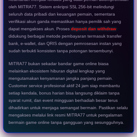
oleh MITRA77. Sistem enkripsi SSL 256-bit melindungi
seluruh data pribadi dan keuangan pemain, sementara
verifikasi akun ganda memastikan hanya pemilik sah yang
dapat mengakses akun. Proses
deposit dan withdraw
didukung berbagai metode pembayaran termasuk transfer
bank, e-wallet, dan QRIS dengan pemrosesan instan yang
sudah terbukti konsisten tanpa potongan tersembunyi.
MITRA77 bukan sekadar bandar game online biasa
melainkan ekosistem hiburan digital lengkap yang
mengutamakan kenyamanan jangka panjang pemain.
Customer service profesional aktif 24 jam siap membantu
setiap kendala, bonus harian bisa langsung diklaim tanpa
syarat rumit, dan event mingguan berhadiah besar terus
dihadirkan untuk menjaga semangat bermain. Pastikan selalu
mengakses melalui link resmi MITRA77 untuk pengalaman
bermain game online tanpa gangguan yang sesungguhnya.