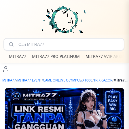
MITRA77
MITRA77 PRO PLATINUM
MITRA77 VVIP AKSES
MITRA77
/
MITRA77 EVENT
/
GAME ONLINE OLYMPUS
/
X1000
/
TRIK GACOR
/
Mitra77 : Link Akses Resmi Bandar Game Online Tanpa Gangguan