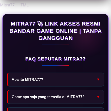
Mitra77 · HTML
MITRA77 🚀 LINK AKSES RESMI
BANDAR GAME ONLINE | TANPA
GANGGUAN
FAQ SEPUTAR MITRA77
Apa itu MITRA77?
▼
Game apa saja yang tersedia di MITRA77?
▼