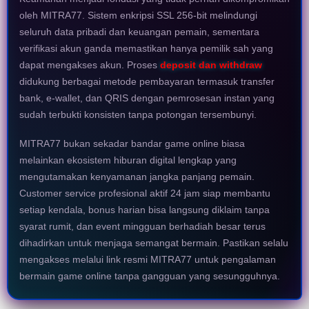
oleh MITRA77. Sistem enkripsi SSL 256-bit melindungi
seluruh data pribadi dan keuangan pemain, sementara
verifikasi akun ganda memastikan hanya pemilik sah yang
dapat mengakses akun. Proses
deposit dan withdraw
didukung berbagai metode pembayaran termasuk transfer
bank, e-wallet, dan QRIS dengan pemrosesan instan yang
sudah terbukti konsisten tanpa potongan tersembunyi.
MITRA77 bukan sekadar bandar game online biasa
melainkan ekosistem hiburan digital lengkap yang
mengutamakan kenyamanan jangka panjang pemain.
Customer service profesional aktif 24 jam siap membantu
setiap kendala, bonus harian bisa langsung diklaim tanpa
syarat rumit, dan event mingguan berhadiah besar terus
dihadirkan untuk menjaga semangat bermain. Pastikan selalu
mengakses melalui link resmi MITRA77 untuk pengalaman
bermain game online tanpa gangguan yang sesungguhnya.