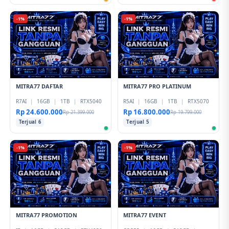
-1%
-1%
MITRA77 DAFTAR
MITRA77 PRO PLATINUM
R7AI
|
16GB
|
1TB
|
RTX5040
R5AI
|
16GB
|
1TB
|
RTX5070
Rp 24.600.000
Rp 16.800.000
Rp 21.399.000
Rp 19.799.000
Terjual 6
Terjual 5
-1%
-1%
MITRA77 PROMOTION
MITRA77 EVENT