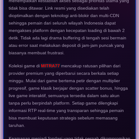
menempatkan kestabilan akses sebagai prioritas utama yang
tidak bisa ditawar. Link resmi yang disediakan telah
dioptimalkan dengan teknologi anti-blokir dan multi-CDN
sehingga pemain dari seluruh wilayah Indonesia dapat
mengakses platform dengan kecepatan loading di bawah 2
detik. Tidak ada lagi drama buffering di tengah sesi bermain
atau error saat melakukan deposit di jam-jam puncak yang
biasanya membuat frustrasi.
Koleksi game di
MITRA77
mencakup ratusan pilihan dari
provider premium yang diperbarui secara berkala setiap
minggu. Mulai dari game bertema petir dengan multiplier
progresif, game klasik berjajar dengan scatter bonus, hingga
live game interaktif, semuanya tersedia dalam satu akun
tanpa perlu berpindah platform. Setiap game dilengkapi
informasi RTP real-time yang transparan sehingga pemain
bisa membuat keputusan strategis sebelum memasang
taruhan.
Keamanan menjadi fondasi yang tidak pernah dikompromikan