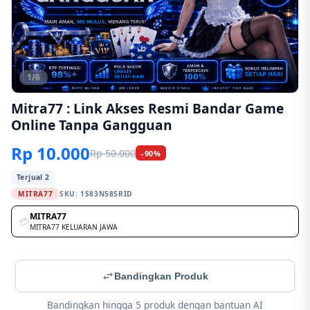
1/6
Mitra77 : Link Akses Resmi Bandar Game
Online Tanpa Gangguan
Rp 10.000
Rp 50.000
-90%
Terjual 2
MITRA77
SKU:
1S83N585RID
MITRA77
💳
MITRA77 KELUARAN JAWA
Bandingkan Produk
Bandingkan hingga 5 produk dengan bantuan AI