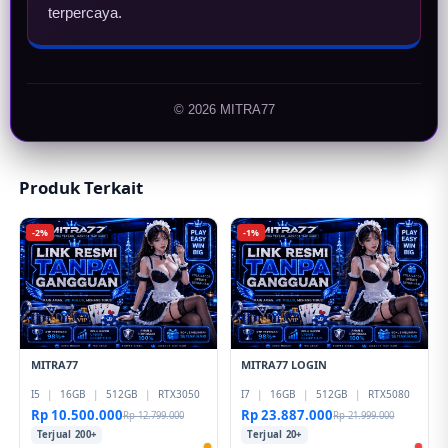
terpercaya.
© 2026 MITRA77
Produk Terkait
-2%
-1%
MITRA77
MITRA77 LOGIN
I5
|
16GB
|
512GB
|
RTX3050
I7
|
16GB
|
512GB
|
RTX5080
Rp 10.500.000
Rp 23.887.000
Rp 12.799.000
Rp 21.999.000
Terjual 200+
Terjual 20+