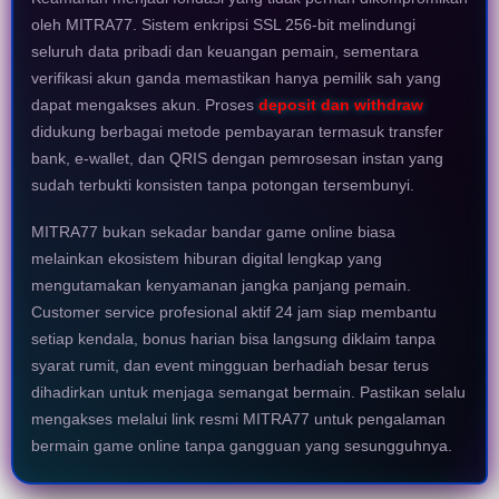
oleh MITRA77. Sistem enkripsi SSL 256-bit melindungi
seluruh data pribadi dan keuangan pemain, sementara
verifikasi akun ganda memastikan hanya pemilik sah yang
dapat mengakses akun. Proses
deposit dan withdraw
didukung berbagai metode pembayaran termasuk transfer
bank, e-wallet, dan QRIS dengan pemrosesan instan yang
sudah terbukti konsisten tanpa potongan tersembunyi.
MITRA77 bukan sekadar bandar game online biasa
melainkan ekosistem hiburan digital lengkap yang
mengutamakan kenyamanan jangka panjang pemain.
Customer service profesional aktif 24 jam siap membantu
setiap kendala, bonus harian bisa langsung diklaim tanpa
syarat rumit, dan event mingguan berhadiah besar terus
dihadirkan untuk menjaga semangat bermain. Pastikan selalu
mengakses melalui link resmi MITRA77 untuk pengalaman
bermain game online tanpa gangguan yang sesungguhnya.