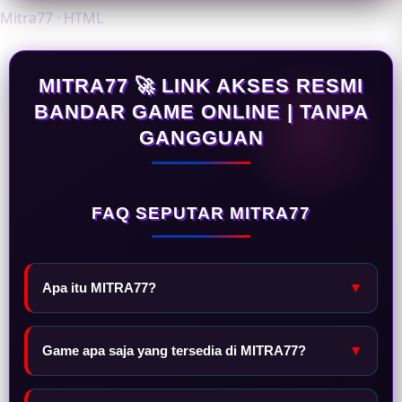
Mitra77 · HTML
MITRA77 🚀 LINK AKSES RESMI
BANDAR GAME ONLINE | TANPA
GANGGUAN
FAQ SEPUTAR MITRA77
Apa itu MITRA77?
▼
Game apa saja yang tersedia di MITRA77?
▼