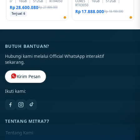
I7
|
16GB
|
512GB
|
RTX4050
CORE5
|
16GB
|
512GB
|
RTX3050
Rp 28.600.080
Rp 27.999.000
Rp 17.888.000
Rp 18.499.000
Terjual 6
BUTUH BANTUAN?
Hubungi kami melalui Official WhatsApp interaktif
sekarang.
Kirim Pesan
Ikuti kami:
TENTANG MITRA77
Tentang Kami