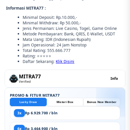
Informasi MITRA77 :
Minimal Deposit: Rp.10.000,-
Minimal Withdraw: Rp 50.000,-
Jenis Permainan: Live Casino, Togel, Game Online
Metode Pembayaran: Bank, QRIS, E-Wallet, USDT
Mata Uang: IDR (Indonesian Rupiah)
Jam Operasional: 24 Jam Nonstop
Total Rating: 555.666.777
Rating: ⭐⭐⭐⭐⭐
Daftar Sekarang:
Klik Disini
MITRA77
Info
Verified
PROMO & FITUR MITRA77
Lucky Draw
Misteri Box
Bonus New Member
3x
Rp 6.929.700 / bln
6x
Rp 3.464.900 / bln