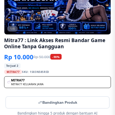
1/6
Mitra77 : Link Akses Resmi Bandar Game
Online Tanpa Gangguan
Rp 10.000
Rp 50.000
-90%
Terjual 2
MITRA77
SKU:
1S83N585RID
MITRA77
💳
MITRA77 KELUARAN JAWA
Bandingkan Produk
Bandingkan hingga 5 produk dengan bantuan AI