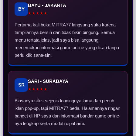
BAYU • JAKARTA
BY
★★★★★
Pertama kali buka MITRA77 langsung suka karena
tampilannya bersih dan tidak bikin bingung. Semua
menu tertata jelas, jadi saya bisa langsung
menemukan informasi game online yang dicari tanpa
perlu klik sana-sini.
SARI • SURABAYA
SR
★★★★★
Biasanya situs sejenis loadingnya lama dan penuh
iklan pop-up, tapi MITRA77 beda. Halamannya ringan
banget di HP saya dan informasi bandar game online-
nya lengkap serta mudah dipahami.