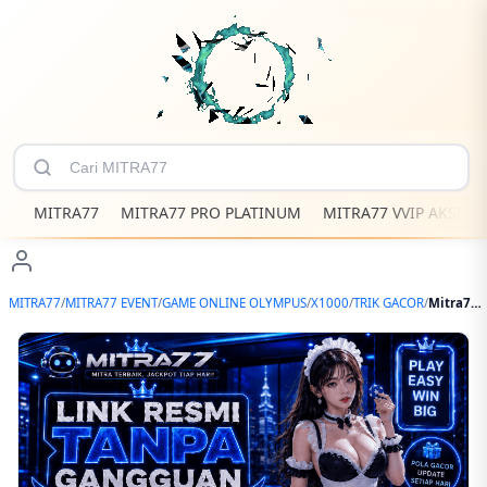
MITRA77
MITRA77 PRO PLATINUM
MITRA77 VVIP AKSES
MITRA77
/
MITRA77 EVENT
/
GAME ONLINE OLYMPUS
/
X1000
/
TRIK GACOR
/
Mitra77 : Link Akses Resmi Bandar Game Online Tanpa Gangguan