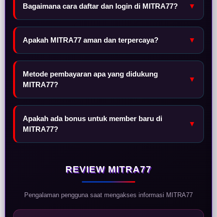
Bagaimana cara daftar dan login di MITRA77?
▼
Apakah MITRA77 aman dan terpercaya?
▼
Metode pembayaran apa yang didukung
▼
MITRA77?
Apakah ada bonus untuk member baru di
▼
MITRA77?
REVIEW MITRA77
Pengalaman pengguna saat mengakses informasi MITRA77