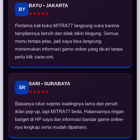
BAYU • JAKARTA
BY
★★★★★
Pertama kali buka MITRA77 langsung suka karena
tampilannya bersih dan tidak bikin bingung. Semua
menu tertata jelas, jadi saya bisa langsung
menemukan informasi game online yang dicari tanpa
perlu klik sana-sini.
SARI • SURABAYA
SR
★★★★★
Biasanya situs sejenis loadingnya lama dan penuh
iklan pop-up, tapi MITRA77 beda. Halamannya ringan
banget di HP saya dan informasi bandar game online-
nya lengkap serta mudah dipahami.