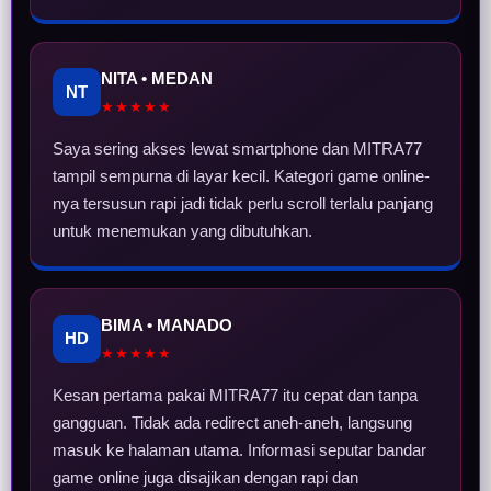
NITA • MEDAN
NT
★★★★★
Saya sering akses lewat smartphone dan MITRA77
tampil sempurna di layar kecil. Kategori game online-
nya tersusun rapi jadi tidak perlu scroll terlalu panjang
untuk menemukan yang dibutuhkan.
BIMA • MANADO
HD
★★★★★
Kesan pertama pakai MITRA77 itu cepat dan tanpa
gangguan. Tidak ada redirect aneh-aneh, langsung
masuk ke halaman utama. Informasi seputar bandar
game online juga disajikan dengan rapi dan