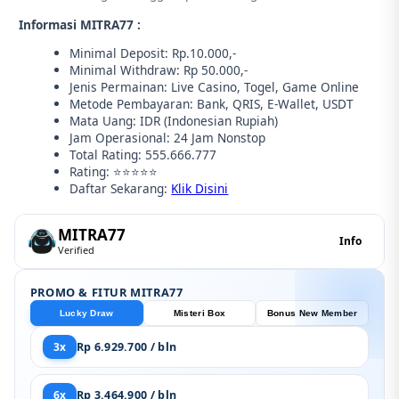
Informasi MITRA77 :
Minimal Deposit: Rp.10.000,-
Minimal Withdraw: Rp 50.000,-
Jenis Permainan: Live Casino, Togel, Game Online
Metode Pembayaran: Bank, QRIS, E-Wallet, USDT
Mata Uang: IDR (Indonesian Rupiah)
Jam Operasional: 24 Jam Nonstop
Total Rating: 555.666.777
Rating: ⭐⭐⭐⭐⭐
Daftar Sekarang:
Klik Disini
MITRA77
Info
Verified
PROMO & FITUR MITRA77
Lucky Draw
Misteri Box
Bonus New Member
3x
Rp 6.929.700 / bln
6x
Rp 3.464.900 / bln