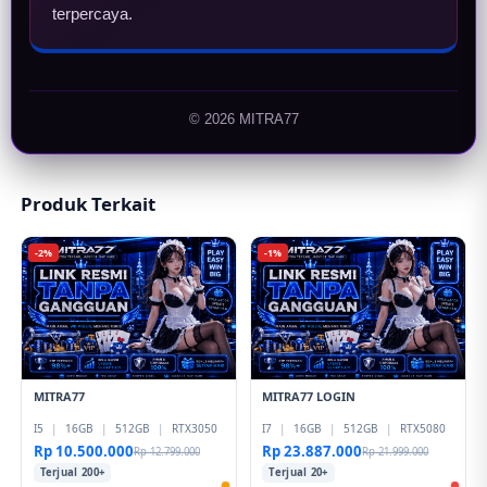
terpercaya.
© 2026 MITRA77
Produk Terkait
-2%
-1%
MITRA77
MITRA77 LOGIN
I5
|
16GB
|
512GB
|
RTX3050
I7
|
16GB
|
512GB
|
RTX5080
Rp 10.500.000
Rp 23.887.000
Rp 12.799.000
Rp 21.999.000
Terjual 200+
Terjual 20+