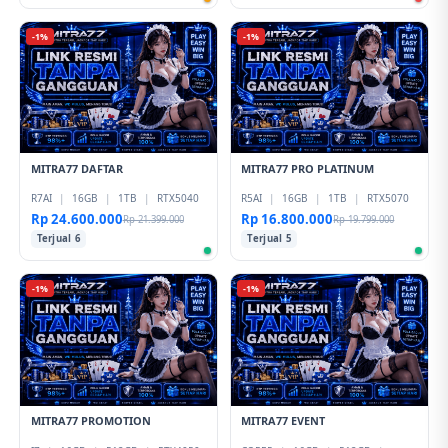
-1%
-1%
MITRA77 DAFTAR
MITRA77 PRO PLATINUM
R7AI
|
16GB
|
1TB
|
RTX5040
R5AI
|
16GB
|
1TB
|
RTX5070
Rp 24.600.000
Rp 16.800.000
Rp 21.399.000
Rp 19.799.000
Terjual 6
Terjual 5
-1%
-1%
MITRA77 PROMOTION
MITRA77 EVENT