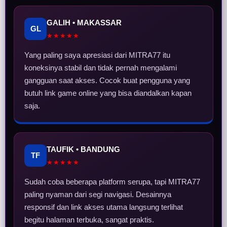
GALIH • MAKASSAR
GL
★★★★★
Yang paling saya apresiasi dari MITRA77 itu
koneksinya stabil dan tidak pernah mengalami
gangguan saat akses. Cocok buat pengguna yang
butuh link game online yang bisa diandalkan kapan
saja.
TAUFIK • BANDUNG
TF
★★★★★
Sudah coba beberapa platform serupa, tapi MITRA77
paling nyaman dari segi navigasi. Desainnya
responsif dan link akses utama langsung terlihat
begitu halaman terbuka, sangat praktis.