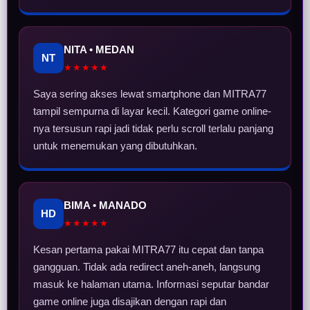
NITA • MEDAN
NT
★★★★★
Saya sering akses lewat smartphone dan MITRA77
tampil sempurna di layar kecil. Kategori game online-
nya tersusun rapi jadi tidak perlu scroll terlalu panjang
untuk menemukan yang dibutuhkan.
BIMA • MANADO
HD
★★★★★
Kesan pertama pakai MITRA77 itu cepat dan tanpa
gangguan. Tidak ada redirect aneh-aneh, langsung
masuk ke halaman utama. Informasi seputar bandar
game online juga disajikan dengan rapi dan