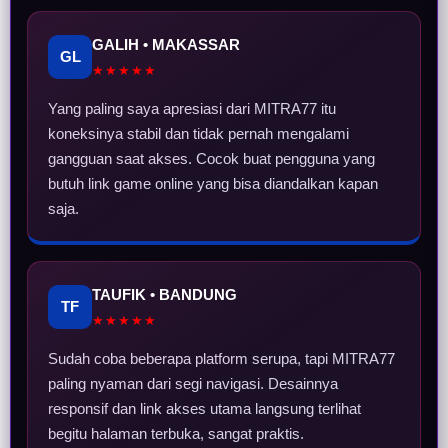
GALIH • MAKASSAR
GL
★★★★★
Yang paling saya apresiasi dari MITRA77 itu
koneksinya stabil dan tidak pernah mengalami
gangguan saat akses. Cocok buat pengguna yang
butuh link game online yang bisa diandalkan kapan
saja.
TAUFIK • BANDUNG
TF
★★★★★
Sudah coba beberapa platform serupa, tapi MITRA77
paling nyaman dari segi navigasi. Desainnya
responsif dan link akses utama langsung terlihat
begitu halaman terbuka, sangat praktis.