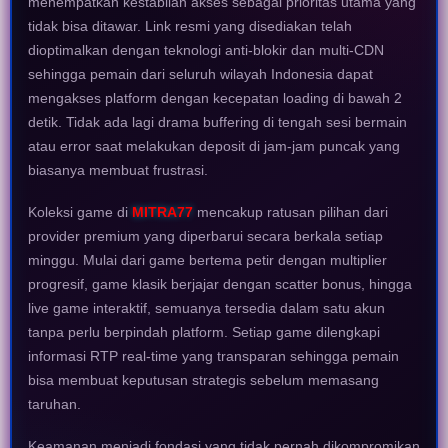
menempatkan kestabilan akses sebagai prioritas utama yang
tidak bisa ditawar. Link resmi yang disediakan telah
dioptimalkan dengan teknologi anti-blokir dan multi-CDN
sehingga pemain dari seluruh wilayah Indonesia dapat
mengakses platform dengan kecepatan loading di bawah 2
detik. Tidak ada lagi drama buffering di tengah sesi bermain
atau error saat melakukan deposit di jam-jam puncak yang
biasanya membuat frustrasi.
Koleksi game di
MITRA77
mencakup ratusan pilihan dari
provider premium yang diperbarui secara berkala setiap
minggu. Mulai dari game bertema petir dengan multiplier
progresif, game klasik berjajar dengan scatter bonus, hingga
live game interaktif, semuanya tersedia dalam satu akun
tanpa perlu berpindah platform. Setiap game dilengkapi
informasi RTP real-time yang transparan sehingga pemain
bisa membuat keputusan strategis sebelum memasang
taruhan.
Keamanan menjadi fondasi yang tidak pernah dikompromikan