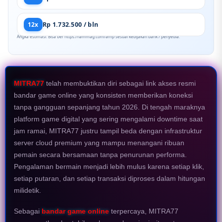
12x
Rp 1.732.500 / bln
Angka estimasi. Bisa ber https://iammag.com/amp sesuai kebijakan bank / penyedia.
MITRA77
telah membuktikan diri sebagai link akses resmi
bandar game online yang konsisten memberikan koneksi
tanpa gangguan sepanjang tahun 2026. Di tengah maraknya
platform game digital yang sering mengalami downtime saat
jam ramai, MITRA77 justru tampil beda dengan infrastruktur
server cloud premium yang mampu menangani ribuan
pemain secara bersamaan tanpa penurunan performa.
Pengalaman bermain menjadi lebih mulus karena setiap klik,
setiap putaran, dan setiap transaksi diproses dalam hitungan
milidetik.
Sebagai
bandar game online
terpercaya, MITRA77