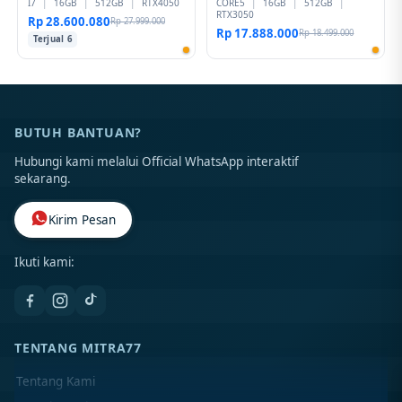
I7
|
16GB
|
512GB
|
RTX4050
CORE5
|
16GB
|
512GB
|
RTX3050
Rp 28.600.080
Rp 27.999.000
Rp 17.888.000
Rp 18.499.000
Terjual 6
BUTUH BANTUAN?
Hubungi kami melalui Official WhatsApp interaktif
sekarang.
Kirim Pesan
Ikuti kami:
TENTANG MITRA77
Tentang Kami