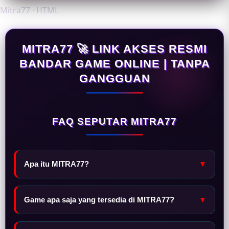
Mitra77 · HTML
MITRA77 🚀 LINK AKSES RESMI
BANDAR GAME ONLINE | TANPA
GANGGUAN
FAQ SEPUTAR MITRA77
Apa itu MITRA77?
▼
Game apa saja yang tersedia di MITRA77?
▼