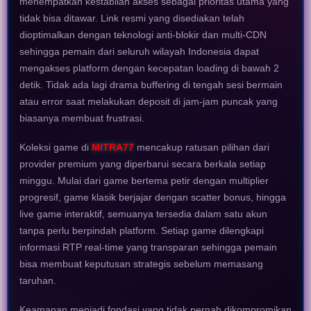
menempatkan kestabilan akses sebagai prioritas utama yang
tidak bisa ditawar. Link resmi yang disediakan telah
dioptimalkan dengan teknologi anti-blokir dan multi-CDN
sehingga pemain dari seluruh wilayah Indonesia dapat
mengakses platform dengan kecepatan loading di bawah 2
detik. Tidak ada lagi drama buffering di tengah sesi bermain
atau error saat melakukan deposit di jam-jam puncak yang
biasanya membuat frustrasi.
Koleksi game di
MITRA77
mencakup ratusan pilihan dari
provider premium yang diperbarui secara berkala setiap
minggu. Mulai dari game bertema petir dengan multiplier
progresif, game klasik berjajar dengan scatter bonus, hingga
live game interaktif, semuanya tersedia dalam satu akun
tanpa perlu berpindah platform. Setiap game dilengkapi
informasi RTP real-time yang transparan sehingga pemain
bisa membuat keputusan strategis sebelum memasang
taruhan.
Keamanan menjadi fondasi yang tidak pernah dikompromikan