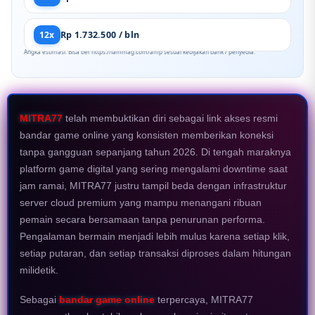
12x
Rp 1.732.500 / bln
Angka estimasi. Bisa ber https://iammag.com/amp sesuai kebijakan bank / penyedia.
MITRA77
telah membuktikan diri sebagai link akses resmi
bandar game online yang konsisten memberikan koneksi
tanpa gangguan sepanjang tahun 2026. Di tengah maraknya
platform game digital yang sering mengalami downtime saat
jam ramai, MITRA77 justru tampil beda dengan infrastruktur
server cloud premium yang mampu menangani ribuan
pemain secara bersamaan tanpa penurunan performa.
Pengalaman bermain menjadi lebih mulus karena setiap klik,
setiap putaran, dan setiap transaksi diproses dalam hitungan
milidetik.
Sebagai
bandar game online
terpercaya, MITRA77