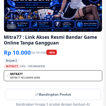
1/6
Mitra77 : Link Akses Resmi Bandar Game
Online Tanpa Gangguan
Rp 10.000
Rp 50.000
-90%
Terjual 2
MITRA77
SKU:
1S83N585RID
MITRA77
💳
MITRA77 KELUARAN JAWA
Bandingkan Produk
Bandingkan hingga 5 produk dengan bantuan AI