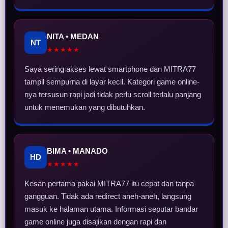
NITA • MEDAN
NT
★★★★★
Saya sering akses lewat smartphone dan MITRA77
tampil sempurna di layar kecil. Kategori game online-
nya tersusun rapi jadi tidak perlu scroll terlalu panjang
untuk menemukan yang dibutuhkan.
BIMA • MANADO
HD
★★★★★
Kesan pertama pakai MITRA77 itu cepat dan tanpa
gangguan. Tidak ada redirect aneh-aneh, langsung
masuk ke halaman utama. Informasi seputar bandar
game online juga disajikan dengan rapi dan