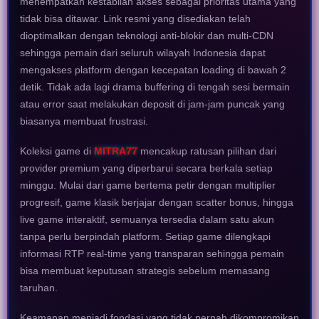
menempatkan kestabilan akses sebagai prioritas utama yang
tidak bisa ditawar. Link resmi yang disediakan telah
dioptimalkan dengan teknologi anti-blokir dan multi-CDN
sehingga pemain dari seluruh wilayah Indonesia dapat
mengakses platform dengan kecepatan loading di bawah 2
detik. Tidak ada lagi drama buffering di tengah sesi bermain
atau error saat melakukan deposit di jam-jam puncak yang
biasanya membuat frustrasi.
Koleksi game di
MITRA77
mencakup ratusan pilihan dari
provider premium yang diperbarui secara berkala setiap
minggu. Mulai dari game bertema petir dengan multiplier
progresif, game klasik berjajar dengan scatter bonus, hingga
live game interaktif, semuanya tersedia dalam satu akun
tanpa perlu berpindah platform. Setiap game dilengkapi
informasi RTP real-time yang transparan sehingga pemain
bisa membuat keputusan strategis sebelum memasang
taruhan.
Keamanan menjadi fondasi yang tidak pernah dikompromikan