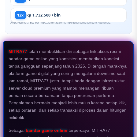
12x
Rp 1.732.500 / bln
Angka estimasi. Bisa ber https://iammag.com/amp sesuai kebijakan bank / penyedia.
MITRA77
telah membuktikan diri sebagai link akses resmi
bandar game online yang konsisten memberikan koneksi
tanpa gangguan sepanjang tahun 2026. Di tengah maraknya
platform game digital yang sering mengalami downtime saat
jam ramai, MITRA77 justru tampil beda dengan infrastruktur
server cloud premium yang mampu menangani ribuan
pemain secara bersamaan tanpa penurunan performa.
Pengalaman bermain menjadi lebih mulus karena setiap klik,
setiap putaran, dan setiap transaksi diproses dalam hitungan
milidetik.
Sebagai
bandar game online
terpercaya, MITRA77