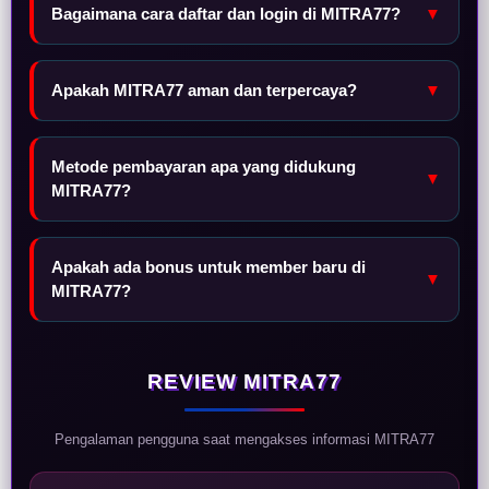
Bagaimana cara daftar dan login di MITRA77?
▼
Apakah MITRA77 aman dan terpercaya?
▼
Metode pembayaran apa yang didukung
▼
MITRA77?
Apakah ada bonus untuk member baru di
▼
MITRA77?
REVIEW MITRA77
Pengalaman pengguna saat mengakses informasi MITRA77