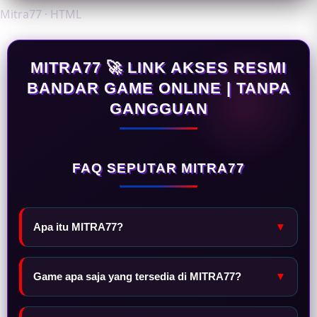
Mitra77 · HTML
MITRA77 🚀 LINK AKSES RESMI
BANDAR GAME ONLINE | TANPA
GANGGUAN
FAQ SEPUTAR MITRA77
Apa itu MITRA77?
▼
Game apa saja yang tersedia di MITRA77?
▼