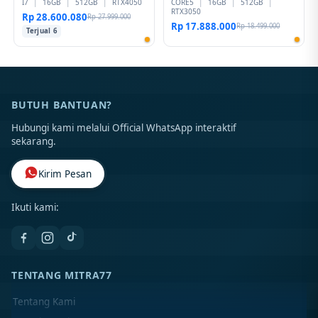
I7
|
16GB
|
512GB
|
RTX4050
CORE5
|
16GB
|
512GB
|
RTX3050
Rp 28.600.080
Rp 27.999.000
Rp 17.888.000
Rp 18.499.000
Terjual 6
BUTUH BANTUAN?
Hubungi kami melalui Official WhatsApp interaktif
sekarang.
Kirim Pesan
Ikuti kami:
TENTANG MITRA77
Tentang Kami