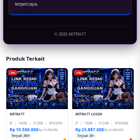
terpercaya.
© 2026 MITRA77
Produk Terkait
-2%
-1%
MITRA77
MITRA77 LOGIN
I5
|
16GB
|
512GB
|
RTX3050
I7
|
16GB
|
512GB
|
RTX5080
Rp 10.500.000
Rp 23.887.000
Rp 12.799.000
Rp 21.999.000
Terjual 200+
Terjual 20+