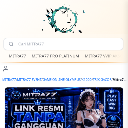
MITRA77
MITRA77 PRO PLATINUM
MITRA77 VVIP AKSES
MITRA77
/
MITRA77 EVENT
/
GAME ONLINE OLYMPUS
/
X1000
/
TRIK GACOR
/
Mitra77 : Link Akses Resmi Bandar Game Online Tanpa Gangguan