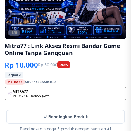
1/6
Mitra77 : Link Akses Resmi Bandar Game
Online Tanpa Gangguan
Rp 10.000
Rp 50.000
-90%
Terjual 2
MITRA77
SKU:
1S83N585RID
MITRA77
💳
MITRA77 KELUARAN JAWA
Bandingkan Produk
Bandingkan hingga 5 produk dengan bantuan AI