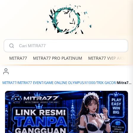
MITRA77
MITRA77 PRO PLATINUM
MITRA77 VVIP AKSES
MITRA77
/
MITRA77 EVENT
/
GAME ONLINE OLYMPUS
/
X1000
/
TRIK GACOR
/
Mitra77 : Link Akses Resmi Bandar Game Online Tanpa Gangguan