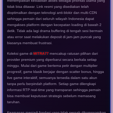
menempatkan kestabilan akses sebagai prioritas utama yang
tidak bisa ditawar. Link resmi yang disediakan telah
dioptimalkan dengan teknologi anti-blokir dan multi-CDN
sehingga pemain dari seluruh wilayah Indonesia dapat
mengakses platform dengan kecepatan loading di bawah 2
detik. Tidak ada lagi drama buffering di tengah sesi bermain
atau error saat melakukan deposit di jam-jam puncak yang
biasanya membuat frustrasi.
Koleksi game di
MITRA77
mencakup ratusan pilihan dari
provider premium yang diperbarui secara berkala setiap
minggu. Mulai dari game bertema petir dengan multiplier
progresif, game klasik berjajar dengan scatter bonus, hingga
live game interaktif, semuanya tersedia dalam satu akun
tanpa perlu berpindah platform. Setiap game dilengkapi
informasi RTP real-time yang transparan sehingga pemain
bisa membuat keputusan strategis sebelum memasang
taruhan.
Keamanan menjadi fondasi yang tidak pernah dikompromikan