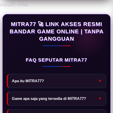
Mitra77 · HTML
MITRA77 🚀 LINK AKSES RESMI
BANDAR GAME ONLINE | TANPA
GANGGUAN
FAQ SEPUTAR MITRA77
Apa itu MITRA77?
▼
Game apa saja yang tersedia di MITRA77?
▼