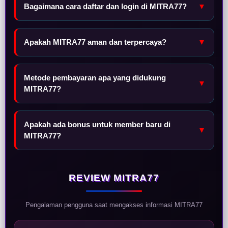
Bagaimana cara daftar dan login di MITRA77?
▼
Apakah MITRA77 aman dan terpercaya?
▼
Metode pembayaran apa yang didukung
▼
MITRA77?
Apakah ada bonus untuk member baru di
▼
MITRA77?
REVIEW MITRA77
Pengalaman pengguna saat mengakses informasi MITRA77