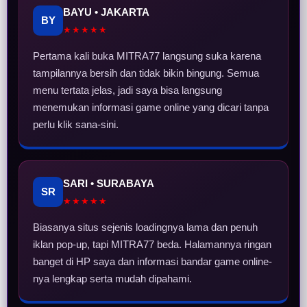
BAYU • JAKARTA
BY
★★★★★
Pertama kali buka MITRA77 langsung suka karena
tampilannya bersih dan tidak bikin bingung. Semua
menu tertata jelas, jadi saya bisa langsung
menemukan informasi game online yang dicari tanpa
perlu klik sana-sini.
SARI • SURABAYA
SR
★★★★★
Biasanya situs sejenis loadingnya lama dan penuh
iklan pop-up, tapi MITRA77 beda. Halamannya ringan
banget di HP saya dan informasi bandar game online-
nya lengkap serta mudah dipahami.