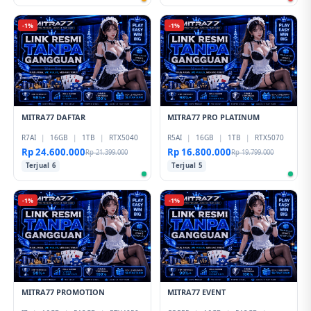
-1%
-1%
MITRA77 DAFTAR
MITRA77 PRO PLATINUM
R7AI
|
16GB
|
1TB
|
RTX5040
R5AI
|
16GB
|
1TB
|
RTX5070
Rp 24.600.000
Rp 16.800.000
Rp 21.399.000
Rp 19.799.000
Terjual 6
Terjual 5
-1%
-1%
MITRA77 PROMOTION
MITRA77 EVENT