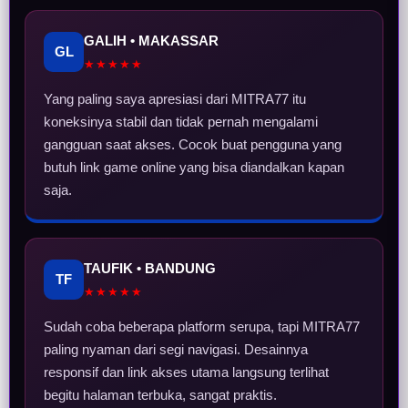
GALIH • MAKASSAR
GL
★★★★★
Yang paling saya apresiasi dari MITRA77 itu
koneksinya stabil dan tidak pernah mengalami
gangguan saat akses. Cocok buat pengguna yang
butuh link game online yang bisa diandalkan kapan
saja.
TAUFIK • BANDUNG
TF
★★★★★
Sudah coba beberapa platform serupa, tapi MITRA77
paling nyaman dari segi navigasi. Desainnya
responsif dan link akses utama langsung terlihat
begitu halaman terbuka, sangat praktis.