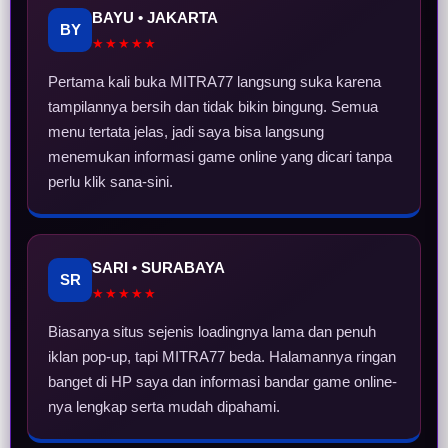
BAYU • JAKARTA
BY
★★★★★
Pertama kali buka MITRA77 langsung suka karena
tampilannya bersih dan tidak bikin bingung. Semua
menu tertata jelas, jadi saya bisa langsung
menemukan informasi game online yang dicari tanpa
perlu klik sana-sini.
SARI • SURABAYA
SR
★★★★★
Biasanya situs sejenis loadingnya lama dan penuh
iklan pop-up, tapi MITRA77 beda. Halamannya ringan
banget di HP saya dan informasi bandar game online-
nya lengkap serta mudah dipahami.