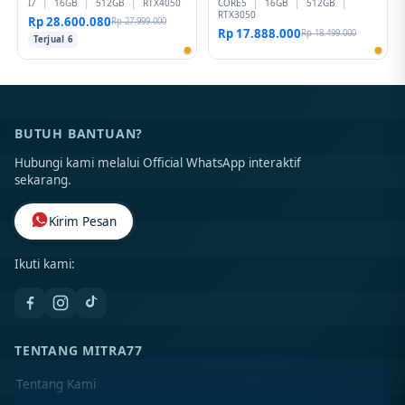
I7
|
16GB
|
512GB
|
RTX4050
CORE5
|
16GB
|
512GB
|
RTX3050
Rp 28.600.080
Rp 27.999.000
Rp 17.888.000
Rp 18.499.000
Terjual 6
BUTUH BANTUAN?
Hubungi kami melalui Official WhatsApp interaktif
sekarang.
Kirim Pesan
Ikuti kami:
TENTANG MITRA77
Tentang Kami