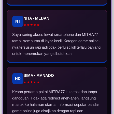
NITA • MEDAN
NT
★★★★★
Saya sering akses lewat smartphone dan MITRA77
tampil sempurna di layar kecil. Kategori game online-
nya tersusun rapi jadi tidak perlu scroll terlalu panjang
untuk menemukan yang dibutuhkan.
BIMA • MANADO
HD
★★★★★
Kesan pertama pakai MITRA77 itu cepat dan tanpa
gangguan. Tidak ada redirect aneh-aneh, langsung
masuk ke halaman utama. Informasi seputar bandar
game online juga disajikan dengan rapi dan