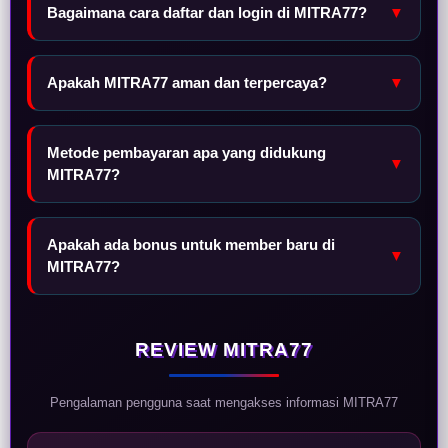
Bagaimana cara daftar dan login di MITRA77?
▼
Apakah MITRA77 aman dan terpercaya?
▼
Metode pembayaran apa yang didukung
▼
MITRA77?
Apakah ada bonus untuk member baru di
▼
MITRA77?
REVIEW MITRA77
Pengalaman pengguna saat mengakses informasi MITRA77