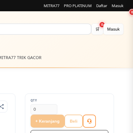
MITRA77
PRO PLATINUM
Daftar
Masuk
0
0
🛒
Masuk
MITRA77 TRIK GACOR
QTY
+ Keranjang
Beli