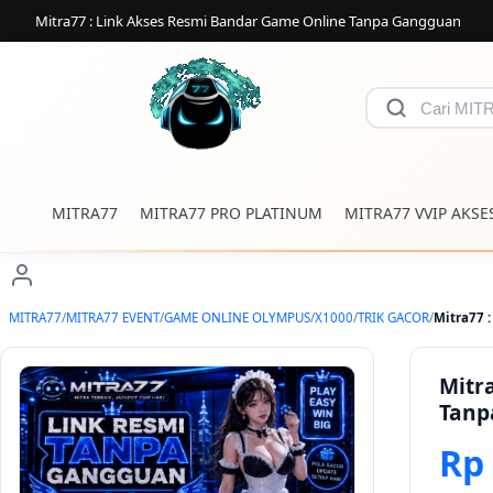
Mitra77 : Link Akses Resmi Bandar Game Online Tanpa Gangguan
MITRA77
MITRA77 PRO PLATINUM
MITRA77 VVIP AKSE
MITRA77
/
MITRA77 EVENT
/
GAME ONLINE OLYMPUS
/
X1000
/
TRIK GACOR
/
Mitra77 
Mitr
Tanp
Rp 