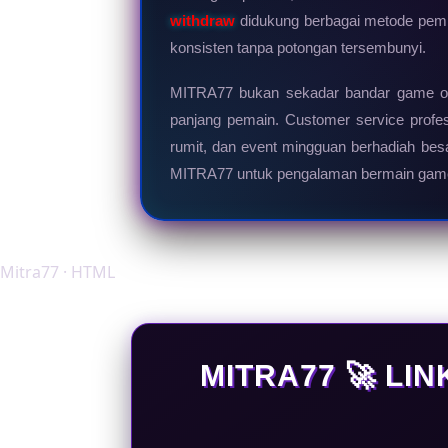
withdraw
didukung berbagai metode pemb
konsisten tanpa potongan tersembunyi.
MITRA77 bukan sekadar bandar game onl
panjang pemain. Customer service profes
rumit, dan event mingguan berhadiah bes
MITRA77 untuk pengalaman bermain game
Mitra77 · HTML
MITRA77 🚀 LI