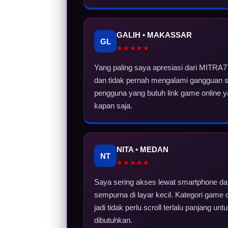
GALIH • MAKASSAR
GL
★★★★★
Yang paling saya apresiasi dari MITRA77
dan tidak pernah mengalami gangguan s
pengguna yang butuh link game online y
kapan saja.
NITA • MEDAN
NT
★★★★★
Saya sering akses lewat smartphone d
sempurna di layar kecil. Kategori game o
jadi tidak perlu scroll terlalu panjang 
dibutuhkan.