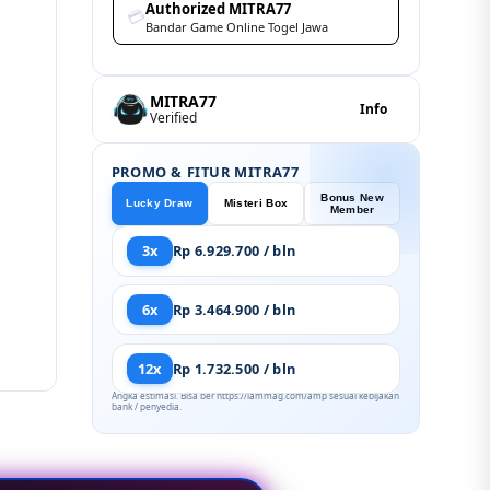
Authorized MITRA77
💳
Bandar Game Online Togel Jawa
MITRA77
Info
Verified
PROMO & FITUR MITRA77
Bonus New
Lucky Draw
Misteri Box
Member
3x
Rp 6.929.700 / bln
6x
Rp 3.464.900 / bln
12x
Rp 1.732.500 / bln
Angka estimasi. Bisa ber https://iammag.com/amp sesuai kebijakan
bank / penyedia.