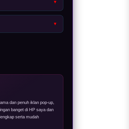
▼
▼
 lama dan penuh iklan pop-up,
ingan banget di HP saya dan
 lengkap serta mudah