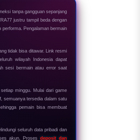
oneksi tanpa gangguan sepanjang
TRA77 justru tampil beda dengan
n performa. Pengalaman bermain
g tidak bisa ditawar. Link resmi
eluruh wilayah Indonesia dapat
h sesi bermain atau error saat
 setiap minggu. Mulai dari game
tif, semuanya tersedia dalam satu
n sehingga pemain bisa membuat
ndungi seluruh data pribadi dan
kses akun. Proses
deposit dan