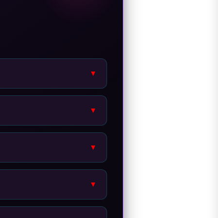
▼
▼
▼
▼