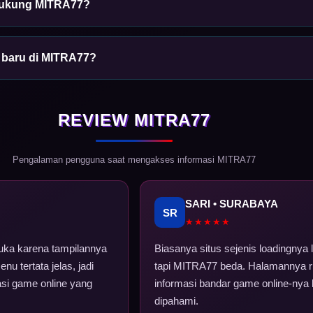
dukung MITRA77?
baru di MITRA77?
REVIEW MITRA77
Pengalaman pengguna saat mengakses informasi MITRA77
SARI • SURABAYA
SR
★★★★★
uka karena tampilannya
Biasanya situs sejenis loadingnya
u tertata jelas, jadi
tapi MITRA77 beda. Halamannya r
si game online yang
informasi bandar game online-nya
dipahami.