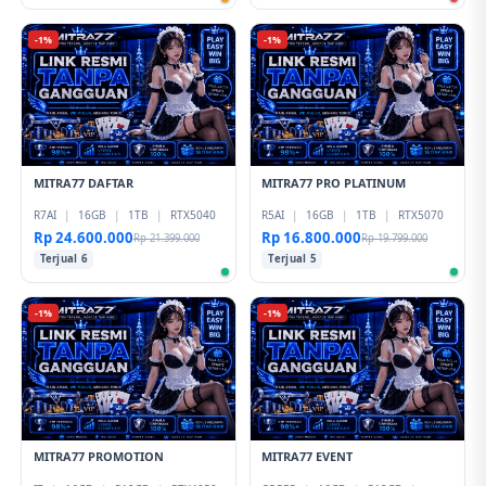
-1%
-1%
MITRA77 DAFTAR
MITRA77 PRO PLATINUM
R7AI
|
16GB
|
1TB
|
RTX5040
R5AI
|
16GB
|
1TB
|
RTX5070
Rp 24.600.000
Rp 16.800.000
Rp 21.399.000
Rp 19.799.000
Terjual 6
Terjual 5
-1%
-1%
MITRA77 PROMOTION
MITRA77 EVENT