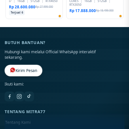
I7
|
16GB
|
512GB
|
RTX4050
CORE5
|
16GB
|
512GB
|
RTX3050
Rp 28.600.080
Rp 27.999.000
Rp 17.888.000
Rp 18.499.000
Terjual 6
BUTUH BANTUAN?
Hubungi kami melalui Official WhatsApp interaktif
sekarang.
Kirim Pesan
Ikuti kami:
TENTANG MITRA77
Tentang Kami