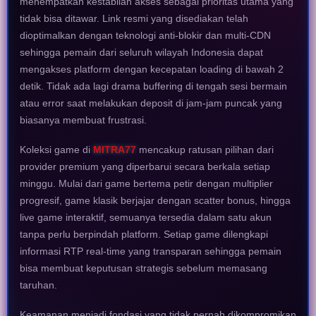
menempatkan kestabilan akses sebagai prioritas utama yang
tidak bisa ditawar. Link resmi yang disediakan telah
dioptimalkan dengan teknologi anti-blokir dan multi-CDN
sehingga pemain dari seluruh wilayah Indonesia dapat
mengakses platform dengan kecepatan loading di bawah 2
detik. Tidak ada lagi drama buffering di tengah sesi bermain
atau error saat melakukan deposit di jam-jam puncak yang
biasanya membuat frustrasi.
Koleksi game di
MITRA77
mencakup ratusan pilihan dari
provider premium yang diperbarui secara berkala setiap
minggu. Mulai dari game bertema petir dengan multiplier
progresif, game klasik berjajar dengan scatter bonus, hingga
live game interaktif, semuanya tersedia dalam satu akun
tanpa perlu berpindah platform. Setiap game dilengkapi
informasi RTP real-time yang transparan sehingga pemain
bisa membuat keputusan strategis sebelum memasang
taruhan.
Keamanan menjadi fondasi yang tidak pernah dikompromikan