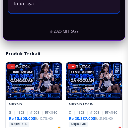
terpercaya.
© 2026 MITRA77
Produk Terkait
-2%
-1%
MITRA77
MITRA77 LOGIN
I5
|
16GB
|
512GB
|
RTX3050
I7
|
16GB
|
512GB
|
RTX5080
Rp 10.500.000
Rp 23.887.000
Rp 12.799.000
Rp 21.999.000
Terjual 200+
Terjual 20+