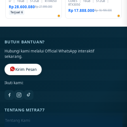
I7
|
16GB
|
512GB
|
RTX4050
CORE5
|
16GB
|
512GB
|
RTX3050
Rp 28.600.080
Rp 27.999.000
Rp 17.888.000
Rp 18.499.000
Terjual 6
BUTUH BANTUAN?
Hubungi kami melalui Official WhatsApp interaktif
sekarang.
Kirim Pesan
Ikuti kami:
TENTANG MITRA77
Tentang Kami