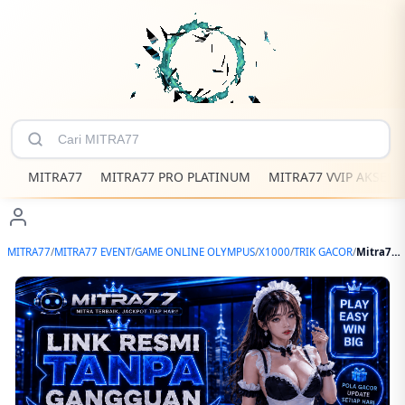
MITRA77
MITRA77 PRO PLATINUM
MITRA77 VVIP AKSES
MITRA77
/
MITRA77 EVENT
/
GAME ONLINE OLYMPUS
/
X1000
/
TRIK GACOR
/
Mitra77 : Link Akses Resmi Bandar Game Online Tanpa Gangguan