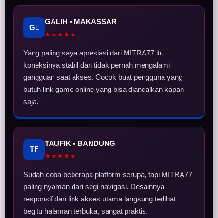
GALIH • MAKASSAR
GL
★★★★★
Yang paling saya apresiasi dari MITRA77 itu
koneksinya stabil dan tidak pernah mengalami
gangguan saat akses. Cocok buat pengguna yang
butuh link game online yang bisa diandalkan kapan
saja.
TAUFIK • BANDUNG
TF
★★★★★
Sudah coba beberapa platform serupa, tapi MITRA77
paling nyaman dari segi navigasi. Desainnya
responsif dan link akses utama langsung terlihat
begitu halaman terbuka, sangat praktis.