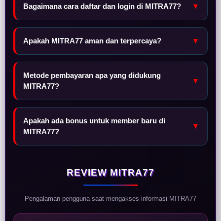
Bagaimana cara daftar dan login di MITRA77?
▼
Apakah MITRA77 aman dan terpercaya?
▼
Metode pembayaran apa yang didukung
▼
MITRA77?
Apakah ada bonus untuk member baru di
▼
MITRA77?
REVIEW MITRA77
Pengalaman pengguna saat mengakses informasi MITRA77