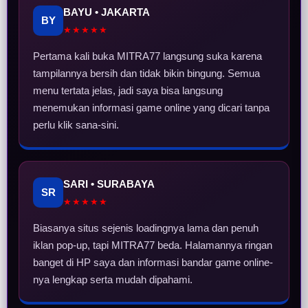
BAYU • JAKARTA
BY
★★★★★
Pertama kali buka MITRA77 langsung suka karena
tampilannya bersih dan tidak bikin bingung. Semua
menu tertata jelas, jadi saya bisa langsung
menemukan informasi game online yang dicari tanpa
perlu klik sana-sini.
SARI • SURABAYA
SR
★★★★★
Biasanya situs sejenis loadingnya lama dan penuh
iklan pop-up, tapi MITRA77 beda. Halamannya ringan
banget di HP saya dan informasi bandar game online-
nya lengkap serta mudah dipahami.