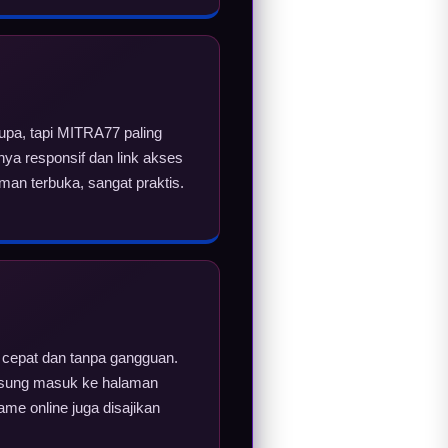
upa, tapi MITRA77 paling
nya responsif dan link akses
aman terbuka, sangat praktis.
 cepat dan tanpa gangguan.
ngsung masuk ke halaman
me online juga disajikan