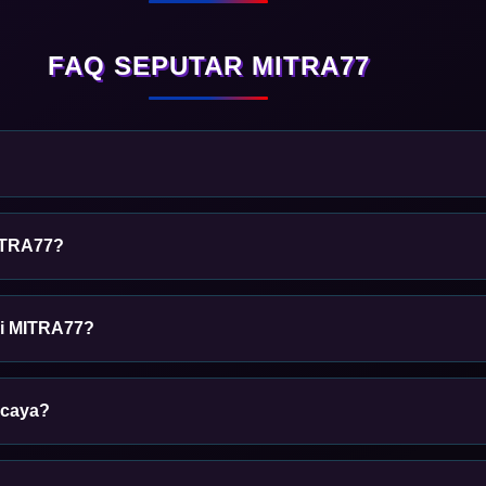
FAQ SEPUTAR MITRA77
MITRA77?
di MITRA77?
rcaya?