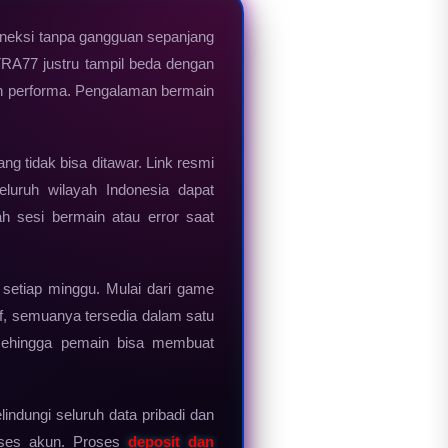
oneksi tanpa gangguan sepanjang
TRA77 justru tampil beda dengan
n performa. Pengalaman bermain
g tidak bisa ditawar. Link resmi
eluruh wilayah Indonesia dapat
h sesi bermain atau error saat
 setiap minggu. Mulai dari game
tif, semuanya tersedia dalam satu
n sehingga pemain bisa membuat
ndungi seluruh data pribadi dan
kses akun. Proses
deposit dan