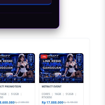
-1%
A77 PROMOTION
MITRA77 EVENT
16GB
|
512GB
|
CORE5
|
16GB
|
512GB
|
050
RTX3050
8.600.080
Rp 17.888.000
Rp 27.999.000
Rp 18.499.000