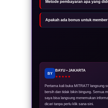
Metode pembayaran apa yang di
Apakah ada bonus untuk member 
BAYU • JAKARTA
BY
★★★★★
Pertama kali buka MITRA77 langsung s
bersih dan tidak bikin bingung. Semua men
saya bisa langsung menemukan informa
dicari tanpa perlu klik sana-sini.