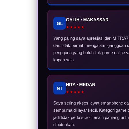
GALIH • MAKASSAR
GL
★★★★★
Yang paling saya apresiasi dari MITRA77
dan tidak pernah mengalami gangguan s
pengguna yang butuh link game online y
kapan saja.
NITA • MEDAN
NT
★★★★★
Saya sering akses lewat smartphone d
sempurna di layar kecil. Kategori game o
jadi tidak perlu scroll terlalu panjang 
dibutuhkan.