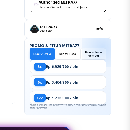
Authorized MITRA77
💳
Bandar Game Online Togel Jawa
MITRA77
Info
Verified
PROMO & FITUR MITRA77
Bonus New
Lucky Draw
Misteri Box
Member
3x
Rp 6.929.700 / bln
6x
Rp 3.464.900 / bln
12x
Rp 1.732.500 / bln
Angka estimasi. Bisa ber https://iammag.com/amp sesuai kebijakan
bank / penyedia.