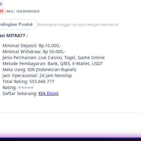
 2
77
SKU:
1S83N585RID
ndingkan Produk
Bandingkan hingga 5 produk dengan bantuan AI
asi MITRA77 :
Minimal Deposit: Rp.10.000,-
Minimal Withdraw: Rp 50.000,-
Jenis Permainan: Live Casino, Togel, Game Online
Metode Pembayaran: Bank, QRIS, E-Wallet, USDT
Mata Uang: IDR (Indonesian Rupiah)
Jam Operasional: 24 Jam Nonstop
Total Rating: 555.666.777
Rating: ⭐⭐⭐⭐⭐
Daftar Sekarang:
Klik Disini