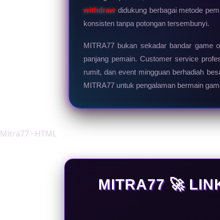
withdraw
didukung berbagai metode pemb
konsisten tanpa potongan tersembunyi.
MITRA77 bukan sekadar bandar game onl
panjang pemain. Customer service profes
rumit, dan event mingguan berhadiah bes
MITRA77 untuk pengalaman bermain game
Mitra77 · HTML
MITRA77 🚀 LI