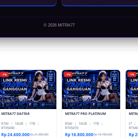
© 2026 MITRA77
-1%
-1%
-1%
MITRA77 DAFTAR
MITRA77 PRO PLATINUM
MITR
R7AI
|
16GB
|
1TB
|
R5AI
|
16GB
|
1TB
|
I7
|
RTX5040
RTX5070
RTX4
Rp 24.600.000
Rp 16.800.000
Rp 2
Rp 21.399.000
Rp 19.799.000