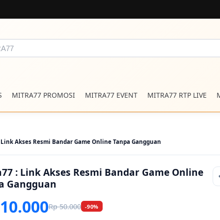
S
MITRA77 PROMOSI
MITRA77 EVENT
MITRA77 RTP LIVE
: Link Akses Resmi Bandar Game Online Tanpa Gangguan
a77 : Link Akses Resmi Bandar Game Online
a Gangguan
10.000
Rp 50.000
-90%