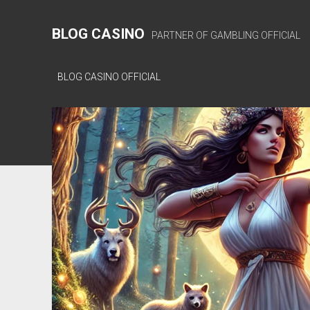
BLOG CASINO
PARTNER OF GAMBLING OFFICIAL
BLOG CASINO OFFICIAL