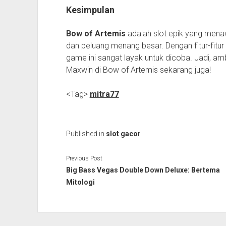
Kesimpulan
Bow of Artemis
adalah slot epik yang mena
dan peluang menang besar. Dengan fitur-fitu
game ini sangat layak untuk dicoba. Jadi, ambi
Maxwin di Bow of Artemis sekarang juga!
<Tag>
mitra77
Published in
slot gacor
Previous Post
Big Bass Vegas Double Down Deluxe: Bertema
Mitologi