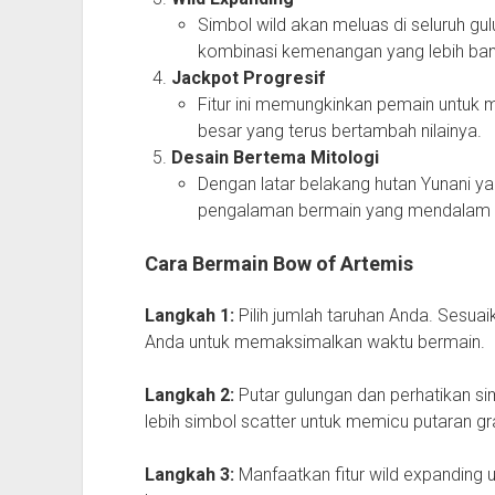
Simbol wild akan meluas di seluruh gu
kombinasi kemenangan yang lebih ban
Jackpot Progresif
Fitur ini memungkinkan pemain untuk
besar yang terus bertambah nilainya.
Desain Bertema Mitologi
Dengan latar belakang hutan Yunani ya
pengalaman bermain yang mendalam d
Cara Bermain Bow of Artemis
Langkah 1:
Pilih jumlah taruhan Anda. Sesua
Anda untuk memaksimalkan waktu bermain.
Langkah 2:
Putar gulungan dan perhatikan sim
lebih simbol scatter untuk memicu putaran gra
Langkah 3:
Manfaatkan fitur wild expanding