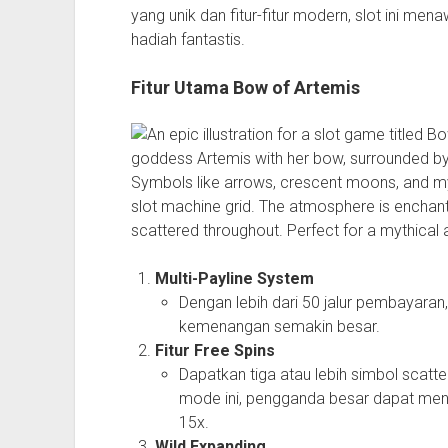
yang unik dan fitur-fitur modern, slot ini 
hadiah fantastis.
Fitur Utama Bow of Artemis
Multi-Payline System
Dengan lebih dari 50 jalur pembayaran
kemenangan semakin besar.
Fitur Free Spins
Dapatkan tiga atau lebih simbol scatt
mode ini, pengganda besar dapat me
15x.
Wild Expanding