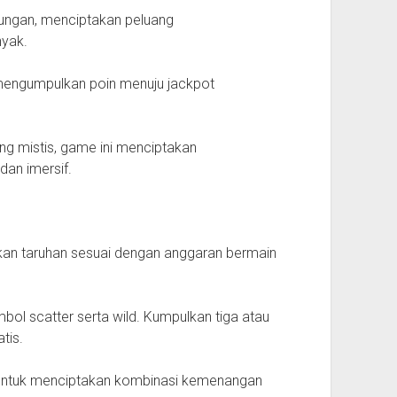
lungan, menciptakan peluang
yak.
 mengumpulkan poin menuju jackpot
ng mistis, game ini menciptakan
an imersif.
ikan taruhan sesuai dengan anggaran bermain
bol scatter serta wild. Kumpulkan tiga atau
tis.
 untuk menciptakan kombinasi kemenangan