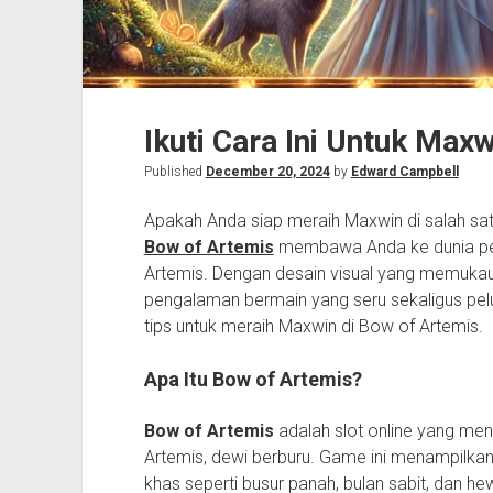
Ikuti Cara Ini Untuk Max
Published
December 20, 2024
by
Edward Campbell
Apakah Anda siap meraih Maxwin di salah satu
Bow of Artemis
membawa Anda ke dunia pe
Artemis. Dengan desain visual yang memukau 
pengalaman bermain yang seru sekaligus pel
tips untuk meraih Maxwin di Bow of Artemis.
Apa Itu Bow of Artemis?
Bow of Artemis
adalah slot online yang men
Artemis, dewi berburu. Game ini menampilkan
khas seperti busur panah, bulan sabit, dan he