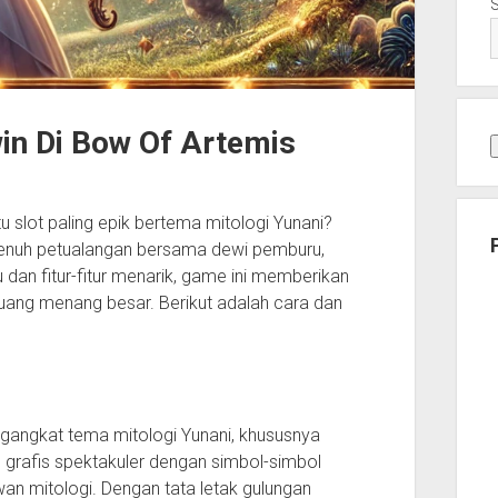
win Di Bow Of Artemis
 slot paling epik bertema mitologi Yunani?
nuh petualangan bersama dewi pemburu,
dan fitur-fitur menarik, game ini memberikan
uang menang besar. Berikut adalah cara dan
gangkat tema mitologi Yunani, khususnya
 grafis spektakuler dengan simbol-simbol
wan mitologi. Dengan tata letak gulungan