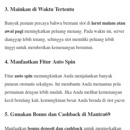
3.
Mainkan di Waktu Tertentu
larut malam atau
Banyak pemain percaya bahwa bermain slot di
awal pagi
meningkatkan peluang menang. Pada waktu ini, server
dianggap lebih tenang, sehingga slot memiliki peluang lebih
tinggi untuk memberikan kemenangan beruntun.
4.
Manfaatkan Fitur Auto Spin
auto spin
Fitur
memungkinkan Anda menjalankan banyak
putaran otomatis sekaligus. Ini membantu Anda memantau pola
permainan dengan lebih mudah. Jika Anda melihat kemenangan
kecil berulang kali, kemungkinan besar Anda berada di slot gacor.
5.
Gunakan Bonus dan Cashback di Mantra69
bonus deposit dan cashback
Manfaatkan
untuk meningkatkan