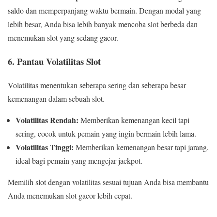
saldo dan memperpanjang waktu bermain. Dengan modal yang
lebih besar, Anda bisa lebih banyak mencoba slot berbeda dan
menemukan slot yang sedang gacor.
6.
Pantau Volatilitas Slot
Volatilitas menentukan seberapa sering dan seberapa besar
kemenangan dalam sebuah slot.
Volatilitas Rendah:
Memberikan kemenangan kecil tapi
sering, cocok untuk pemain yang ingin bermain lebih lama.
Volatilitas Tinggi:
Memberikan kemenangan besar tapi jarang,
ideal bagi pemain yang mengejar jackpot.
Memilih slot dengan volatilitas sesuai tujuan Anda bisa membantu
Anda menemukan slot gacor lebih cepat.