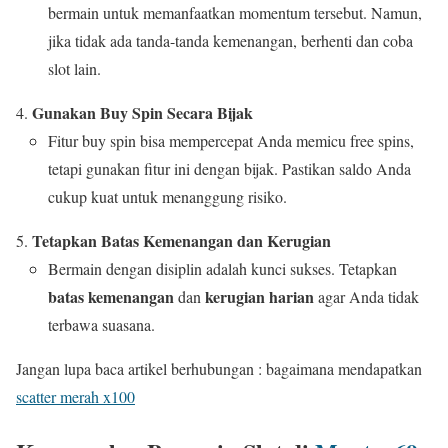
bermain untuk memanfaatkan momentum tersebut. Namun,
jika tidak ada tanda-tanda kemenangan, berhenti dan coba
slot lain.
Gunakan Buy Spin Secara Bijak
Fitur buy spin bisa mempercepat Anda memicu free spins,
tetapi gunakan fitur ini dengan bijak. Pastikan saldo Anda
cukup kuat untuk menanggung risiko.
Tetapkan Batas Kemenangan dan Kerugian
Bermain dengan disiplin adalah kunci sukses. Tetapkan
batas kemenangan
kerugian harian
dan
agar Anda tidak
terbawa suasana.
Jangan lupa baca artikel berhubungan : bagaimana mendapatkan
scatter merah x100