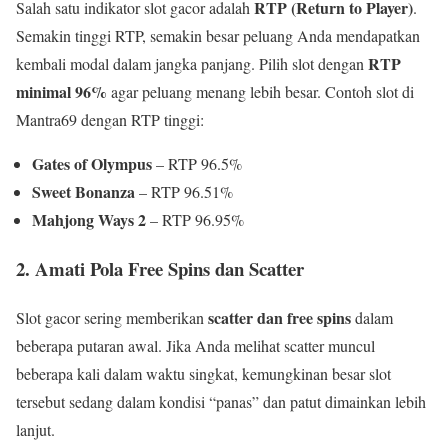
RTP (Return to Player)
Salah satu indikator slot gacor adalah
.
Semakin tinggi RTP, semakin besar peluang Anda mendapatkan
RTP
kembali modal dalam jangka panjang. Pilih slot dengan
minimal 96%
agar peluang menang lebih besar. Contoh slot di
Mantra69 dengan RTP tinggi:
Gates of Olympus
– RTP 96.5%
Sweet Bonanza
– RTP 96.51%
Mahjong Ways 2
– RTP 96.95%
2.
Amati Pola Free Spins dan Scatter
scatter dan free spins
Slot gacor sering memberikan
dalam
beberapa putaran awal. Jika Anda melihat scatter muncul
beberapa kali dalam waktu singkat, kemungkinan besar slot
tersebut sedang dalam kondisi “panas” dan patut dimainkan lebih
lanjut.