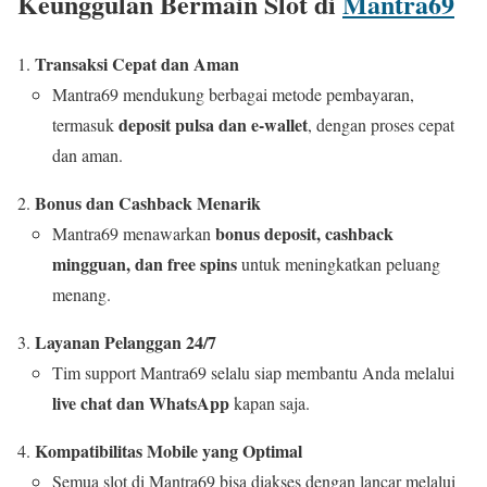
Keunggulan Bermain Slot di
Mantra69
Transaksi Cepat dan Aman
Mantra69 mendukung berbagai metode pembayaran,
deposit pulsa dan e-wallet
termasuk
, dengan proses cepat
dan aman.
Bonus dan Cashback Menarik
bonus deposit, cashback
Mantra69 menawarkan
mingguan, dan free spins
untuk meningkatkan peluang
menang.
Layanan Pelanggan 24/7
Tim support Mantra69 selalu siap membantu Anda melalui
live chat dan WhatsApp
kapan saja.
Kompatibilitas Mobile yang Optimal
Semua slot di Mantra69 bisa diakses dengan lancar melalui