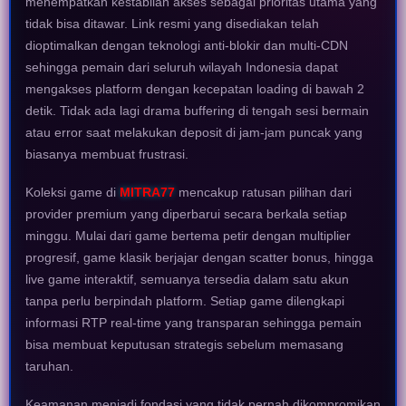
menempatkan kestabilan akses sebagai prioritas utama yang
tidak bisa ditawar. Link resmi yang disediakan telah
dioptimalkan dengan teknologi anti-blokir dan multi-CDN
sehingga pemain dari seluruh wilayah Indonesia dapat
mengakses platform dengan kecepatan loading di bawah 2
detik. Tidak ada lagi drama buffering di tengah sesi bermain
atau error saat melakukan deposit di jam-jam puncak yang
biasanya membuat frustrasi.
Koleksi game di
MITRA77
mencakup ratusan pilihan dari
provider premium yang diperbarui secara berkala setiap
minggu. Mulai dari game bertema petir dengan multiplier
progresif, game klasik berjajar dengan scatter bonus, hingga
live game interaktif, semuanya tersedia dalam satu akun
tanpa perlu berpindah platform. Setiap game dilengkapi
informasi RTP real-time yang transparan sehingga pemain
bisa membuat keputusan strategis sebelum memasang
taruhan.
Keamanan menjadi fondasi yang tidak pernah dikompromikan