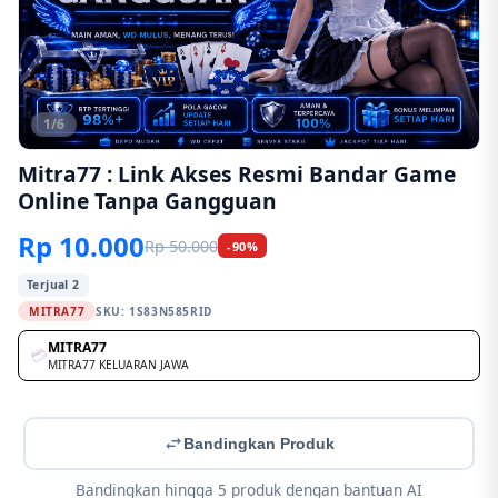
1/6
Mitra77 : Link Akses Resmi Bandar Game
Online Tanpa Gangguan
Rp 10.000
Rp 50.000
-90%
Terjual 2
MITRA77
SKU:
1S83N585RID
MITRA77
💳
MITRA77 KELUARAN JAWA
Bandingkan Produk
Bandingkan hingga 5 produk dengan bantuan AI