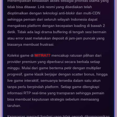
menempatkan kestabilan akses sebagai prioritas utama yang
tidak bisa ditawar. Link resmi yang disediakan telah
dioptimalkan dengan teknologi anti-blokir dan multi-CDN
sehingga pemain dari seluruh wilayah Indonesia dapat
mengakses platform dengan kecepatan loading di bawah 2
detik. Tidak ada lagi drama buffering di tengah sesi bermain
atau error saat melakukan deposit di jam-jam puncak yang
biasanya membuat frustrasi.
Koleksi game di
MITRA77
mencakup ratusan pilihan dari
provider premium yang diperbarui secara berkala setiap
minggu. Mulai dari game bertema petir dengan multiplier
progresif, game klasik berjajar dengan scatter bonus, hingga
live game interaktif, semuanya tersedia dalam satu akun
tanpa perlu berpindah platform. Setiap game dilengkapi
informasi RTP real-time yang transparan sehingga pemain
bisa membuat keputusan strategis sebelum memasang
taruhan.
Keamanan menjadi fondasi yang tidak pernah dikompromikan