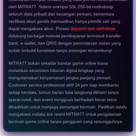
oleh MITRA77. Sistem enkripsi SSL 256-bit melindungi
seluruh data pribadi dan keuangan pemain, sementara
verifikasi akun ganda memastikan hanya pemilik sah yang
dapat mengakses akun. Proses
deposit dan withdraw
didukung berbagai metode pembayaran termasuk transfer
bank, e-wallet, dan QRIS dengan pemrosesan instan yang
sudah terbukti konsisten tanpa potongan tersembunyi.
MITRA77 bukan sekadar bandar game online biasa
melainkan ekosistem hiburan digital lengkap yang
mengutamakan kenyamanan jangka panjang pemain.
Customer service profesional aktif 24 jam siap membantu
setiap kendala, bonus harian bisa langsung diklaim tanpa
syarat rumit, dan event mingguan berhadiah besar terus
dihadirkan untuk menjaga semangat bermain. Pastikan selalu
mengakses melalui link resmi MITRA77 untuk pengalaman
bermain game online tanpa gangguan yang sesungguhnya.