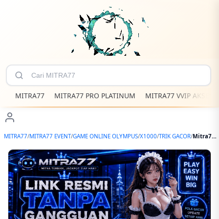
MITRA77
MITRA77 PRO PLATINUM
MITRA77 VVIP AKSES
MITRA77
/
MITRA77 EVENT
/
GAME ONLINE OLYMPUS
/
X1000
/
TRIK GACOR
/
Mitra77 : Link Akses Resmi Bandar Game Online Tanpa Gangguan