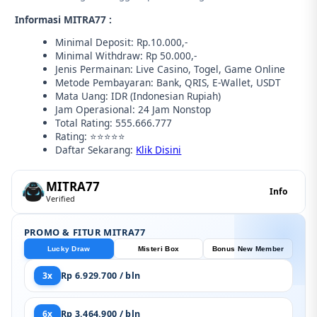
Informasi MITRA77 :
Minimal Deposit: Rp.10.000,-
Minimal Withdraw: Rp 50.000,-
Jenis Permainan: Live Casino, Togel, Game Online
Metode Pembayaran: Bank, QRIS, E-Wallet, USDT
Mata Uang: IDR (Indonesian Rupiah)
Jam Operasional: 24 Jam Nonstop
Total Rating: 555.666.777
Rating: ⭐⭐⭐⭐⭐
Daftar Sekarang:
Klik Disini
MITRA77
Info
Verified
PROMO & FITUR MITRA77
Lucky Draw
Misteri Box
Bonus New Member
3x
Rp 6.929.700 / bln
6x
Rp 3.464.900 / bln