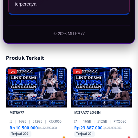
terpercaya.
© 2026 MITRA77
Produk Terkait
-2%
-1%
MITRA77
MITRA77 LOGIN
I5
|
16GB
|
512GB
|
RTX3050
I7
|
16GB
|
512GB
|
RTX5080
Rp 10.500.000
Rp 23.887.000
Rp 12.799.000
Rp 21.999.000
Terjual 200+
Terjual 20+