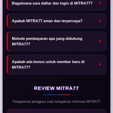
Bagaimana cara daftar dan login di MITRA77?
▼
Apakah MITRA77 aman dan terpercaya?
▼
Metode pembayaran apa yang didukung
▼
MITRA77?
Apakah ada bonus untuk member baru di
▼
MITRA77?
REVIEW MITRA77
Pengalaman pengguna saat mengakses informasi MITRA77