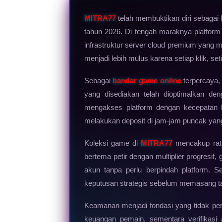
MITRA77
telah membuktikan diri sebagai
tahun 2026. Di tengah maraknya platform
infrastruktur server cloud premium yan
menjadi lebih mulus karena setiap klik, set
Sebagai
bandar game online
terpercaya,
yang disediakan telah dioptimalkan den
mengakses platform dengan kecepatan lo
melakukan deposit di jam-jam puncak yan
Koleksi game di
MITRA77
mencakup ratus
bertema petir dengan multiplier progresif,
akun tanpa perlu berpindah platform. 
keputusan strategis sebelum memasang t
Keamanan menjadi fondasi yang tidak per
keuangan pemain, sementara verifikas