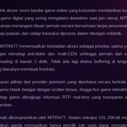
 link akses resmi bandar game online yang konsisten memberikan k
 game digital yang sering mengalami downtime saat jam ramai, MI
g mampu menangani ribuan pemain secara bersamaan tanpa penuruna
iap putaran, dan setiap transaksi diproses dalam hitungan milidetik.
 MITRA77 menempatkan kestabilan akses sebagai prioritas utama yan
gan teknologi anti-blokir dan multi-CDN sehingga pemain dari s
ading di bawah 2 detik. Tidak ada lagi drama buffering di tenga
g biasanya membuat frustrasi.
an pilihan dari provider premium yang diperbarui secara berkala
 game klasik berjajar dengan scatter bonus, hingga live game interak
Setiap game dilengkapi informasi RTP real-time yang transpara
aruhan.
nah dikompromikan oleh MITRA77. Sistem enkripsi SSL 256-bit meli
i akun ganda memastikan hanya pemilik sah yang dapat menga