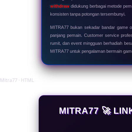
withdraw
didukung berbagai metode pemb
konsisten tanpa potongan tersembunyi.
MITRA77 bukan sekadar bandar game onl
panjang pemain. Customer service profes
rumit, dan event mingguan berhadiah bes
MITRA77 untuk pengalaman bermain game
Mitra77 · HTML
MITRA77 🚀 LI