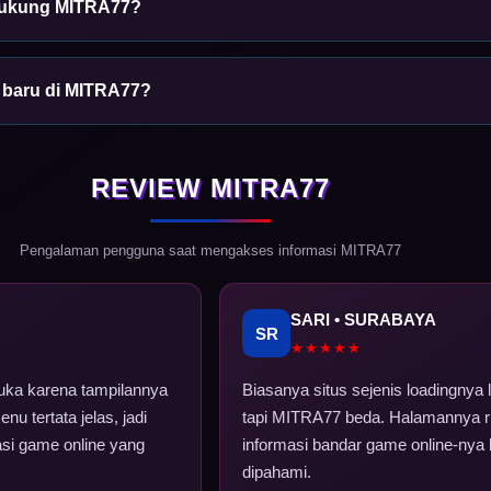
dukung MITRA77?
baru di MITRA77?
REVIEW MITRA77
Pengalaman pengguna saat mengakses informasi MITRA77
SARI • SURABAYA
SR
★★★★★
uka karena tampilannya
Biasanya situs sejenis loadingnya
u tertata jelas, jadi
tapi MITRA77 beda. Halamannya r
si game online yang
informasi bandar game online-nya
dipahami.