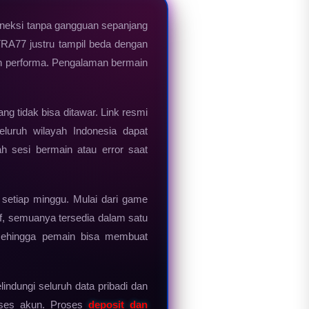
oneksi tanpa gangguan sepanjang
TRA77 justru tampil beda dengan
n performa. Pengalaman bermain
g tidak bisa ditawar. Link resmi
eluruh wilayah Indonesia dapat
h sesi bermain atau error saat
 setiap minggu. Mulai dari game
tif, semuanya tersedia dalam satu
n sehingga pemain bisa membuat
ndungi seluruh data pribadi dan
kses akun. Proses
deposit dan