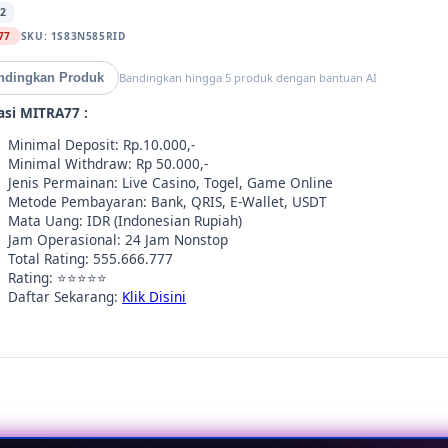
 2
77
SKU:
1S83N585RID
ndingkan Produk
Bandingkan hingga 5 produk dengan bantuan AI
asi MITRA77 :
Minimal Deposit: Rp.10.000,-
Minimal Withdraw: Rp 50.000,-
Jenis Permainan: Live Casino, Togel, Game Online
Metode Pembayaran: Bank, QRIS, E-Wallet, USDT
Mata Uang: IDR (Indonesian Rupiah)
Jam Operasional: 24 Jam Nonstop
Total Rating: 555.666.777
Rating: ⭐⭐⭐⭐⭐
Daftar Sekarang:
Klik Disini