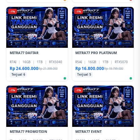
-1%
-1%
MITRA77 DAFTAR
MITRA77 PRO PLATINUM
R7AI
|
16GB
|
1TB
|
RTX5040
R5AI
|
16GB
|
1TB
|
RTX5070
Rp 24.600.000
Rp 16.800.000
Rp 21.399.000
Rp 19.799.000
Terjual 6
Terjual 5
-1%
-1%
MITRA77 PROMOTION
MITRA77 EVENT