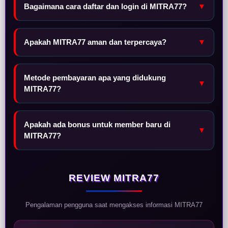
Bagaimana cara daftar dan login di MITRA77?
▼
Apakah MITRA77 aman dan terpercaya?
▼
Metode pembayaran apa yang didukung
▼
MITRA77?
Apakah ada bonus untuk member baru di
▼
MITRA77?
REVIEW MITRA77
Pengalaman pengguna saat mengakses informasi MITRA77