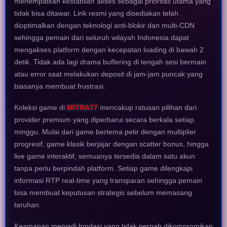
menempatkan kestabilan akses sebagai prioritas utama yang
tidak bisa ditawar. Link resmi yang disediakan telah
dioptimalkan dengan teknologi anti-blokir dan multi-CDN
sehingga pemain dari seluruh wilayah Indonesia dapat
mengakses platform dengan kecepatan loading di bawah 2
detik. Tidak ada lagi drama buffering di tengah sesi bermain
atau error saat melakukan deposit di jam-jam puncak yang
biasanya membuat frustrasi.
Koleksi game di
MITRA77
mencakup ratusan pilihan dari
provider premium yang diperbarui secara berkala setiap
minggu. Mulai dari game bertema petir dengan multiplier
progresif, game klasik berjajar dengan scatter bonus, hingga
live game interaktif, semuanya tersedia dalam satu akun
tanpa perlu berpindah platform. Setiap game dilengkapi
informasi RTP real-time yang transparan sehingga pemain
bisa membuat keputusan strategis sebelum memasang
taruhan.
Keamanan menjadi fondasi yang tidak pernah dikompromikan