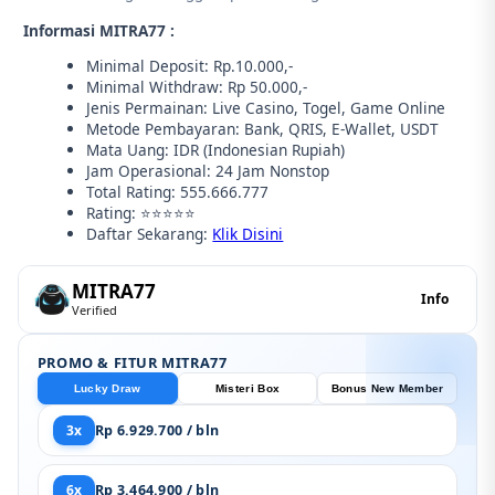
Informasi MITRA77 :
Minimal Deposit: Rp.10.000,-
Minimal Withdraw: Rp 50.000,-
Jenis Permainan: Live Casino, Togel, Game Online
Metode Pembayaran: Bank, QRIS, E-Wallet, USDT
Mata Uang: IDR (Indonesian Rupiah)
Jam Operasional: 24 Jam Nonstop
Total Rating: 555.666.777
Rating: ⭐⭐⭐⭐⭐
Daftar Sekarang:
Klik Disini
MITRA77
Info
Verified
PROMO & FITUR MITRA77
Lucky Draw
Misteri Box
Bonus New Member
3x
Rp 6.929.700 / bln
6x
Rp 3.464.900 / bln