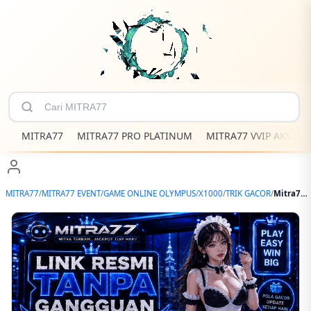
MITRA77
MITRA77 PRO PLATINUM
MITRA77 VVIP AKSES
MITRA77
/
MITRA77 EVENT
/
GAME ONLINE OLYMPUS
/
X1000
/
TRIK GACOR
/
Mitra77 : Link Akses Resmi Bandar Game Online Tanpa Gangguan