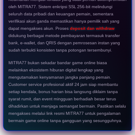
oleh MITRA77. Sistem enkripsi SSL 256-bit melindungi
seluruh data pribadi dan keuangan pemain, sementara
verifikasi akun ganda memastikan hanya pemilik sah yang
dapat mengakses akun. Proses
deposit dan withdraw
didukung berbagai metode pembayaran termasuk transfer
bank, e-wallet, dan QRIS dengan pemrosesan instan yang
sudah terbukti konsisten tanpa potongan tersembunyi.
MITRA77 bukan sekadar bandar game online biasa
melainkan ekosistem hiburan digital lengkap yang
mengutamakan kenyamanan jangka panjang pemain.
Customer service profesional aktif 24 jam siap membantu
setiap kendala, bonus harian bisa langsung diklaim tanpa
syarat rumit, dan event mingguan berhadiah besar terus
dihadirkan untuk menjaga semangat bermain. Pastikan selalu
mengakses melalui link resmi MITRA77 untuk pengalaman
bermain game online tanpa gangguan yang sesungguhnya.