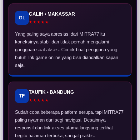
GALIH • MAKASSAR
GL
★★★★★
Yang paling saya apresiasi dari MITRA77 itu
koneksinya stabil dan tidak pernah mengalami
gangguan saat akses. Cocok buat pengguna yang
butuh link game online yang bisa diandalkan kapan
saja.
TAUFIK • BANDUNG
TF
★★★★★
Sudah coba beberapa platform serupa, tapi MITRA77
paling nyaman dari segi navigasi. Desainnya
responsif dan link akses utama langsung terlihat
begitu halaman terbuka, sangat praktis.