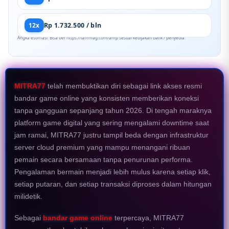
12x
Rp 1.732.500 / bln
Angka estimasi. Bisa ber https://iammag.com/amp sesuai kebijakan bank / penyedia.
MITRA77
telah membuktikan diri sebagai link akses resmi
bandar game online yang konsisten memberikan koneksi
tanpa gangguan sepanjang tahun 2026. Di tengah maraknya
platform game digital yang sering mengalami downtime saat
jam ramai, MITRA77 justru tampil beda dengan infrastruktur
server cloud premium yang mampu menangani ribuan
pemain secara bersamaan tanpa penurunan performa.
Pengalaman bermain menjadi lebih mulus karena setiap klik,
setiap putaran, dan setiap transaksi diproses dalam hitungan
milidetik.
Sebagai
bandar game online
terpercaya, MITRA77