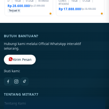
I7
|
16GB
|
512GB
|
RTX4050
CORE5
|
16GB
|
512GB
|
RTX3050
Rp 28.600.080
Rp 27.999.000
Rp 17.888.000
Rp 18.499.000
Terjual 6
BUTUH BANTUAN?
Hubungi kami melalui Official WhatsApp interaktif
sekarang.
Kirim Pesan
Ikuti kami:
TENTANG MITRA77
Tentang Kami