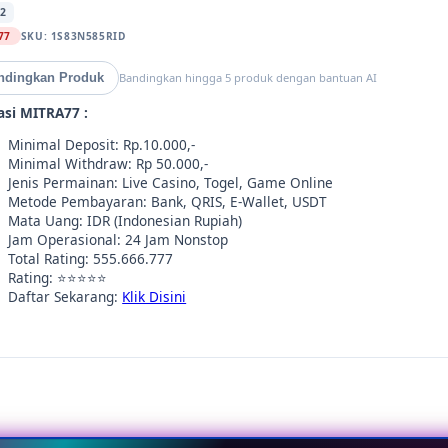
 2
77
SKU:
1S83N585RID
ndingkan Produk
Bandingkan hingga 5 produk dengan bantuan AI
asi MITRA77 :
Minimal Deposit: Rp.10.000,-
Minimal Withdraw: Rp 50.000,-
Jenis Permainan: Live Casino, Togel, Game Online
Metode Pembayaran: Bank, QRIS, E-Wallet, USDT
Mata Uang: IDR (Indonesian Rupiah)
Jam Operasional: 24 Jam Nonstop
Total Rating: 555.666.777
Rating: ⭐⭐⭐⭐⭐
Daftar Sekarang:
Klik Disini