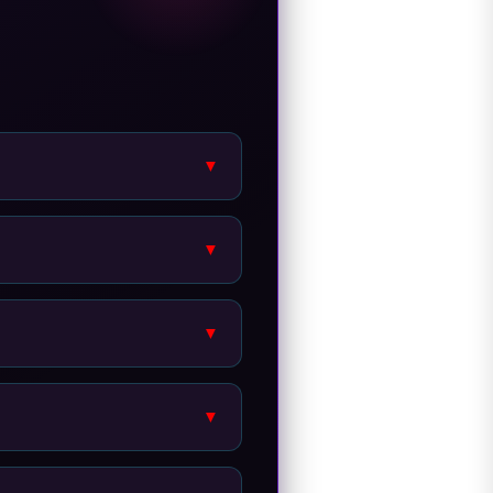
▼
▼
▼
▼