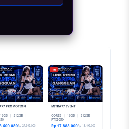
-1%
A77 PROMOTION
MITRA77 EVENT
16GB
|
512GB
|
CORE5
|
16GB
|
512GB
|
050
RTX3050
8.600.080
Rp 17.888.000
Rp 27.999.000
Rp 18.499.000