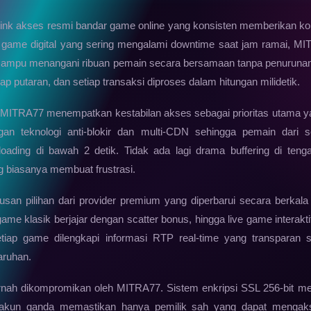
 link akses resmi bandar game online yang konsisten memberikan k
 game digital yang sering mengalami downtime saat jam ramai, MI
g mampu menangani ribuan pemain secara bersamaan tanpa penuruna
iap putaran, dan setiap transaksi diproses dalam hitungan milidetik.
 MITRA77 menempatkan kestabilan akses sebagai prioritas utama yan
gan teknologi anti-blokir dan multi-CDN sehingga pemain dari s
ading di bawah 2 detik. Tidak ada lagi drama buffering di tenga
g biasanya membuat frustrasi.
an pilihan dari provider premium yang diperbarui secara berkala
 game klasik berjajar dengan scatter bonus, hingga live game interak
Setiap game dilengkapi informasi RTP real-time yang transpara
aruhan.
nah dikompromikan oleh MITRA77. Sistem enkripsi SSL 256-bit meli
i akun ganda memastikan hanya pemilik sah yang dapat menga