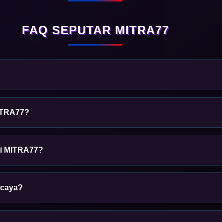
FAQ SEPUTAR MITRA77
MITRA77?
di MITRA77?
rcaya?