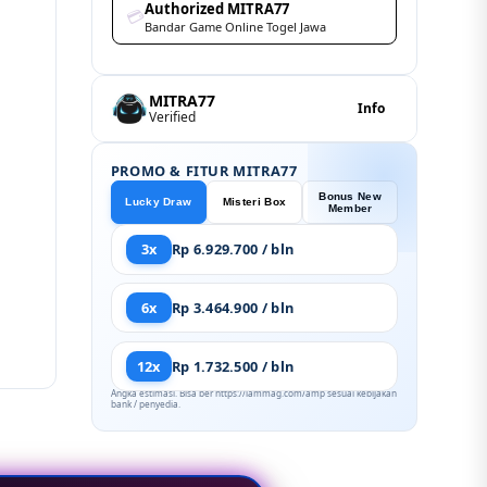
Authorized MITRA77
💳
Bandar Game Online Togel Jawa
MITRA77
Info
Verified
PROMO & FITUR MITRA77
Bonus New
Lucky Draw
Misteri Box
Member
3x
Rp 6.929.700 / bln
6x
Rp 3.464.900 / bln
12x
Rp 1.732.500 / bln
Angka estimasi. Bisa ber https://iammag.com/amp sesuai kebijakan
bank / penyedia.