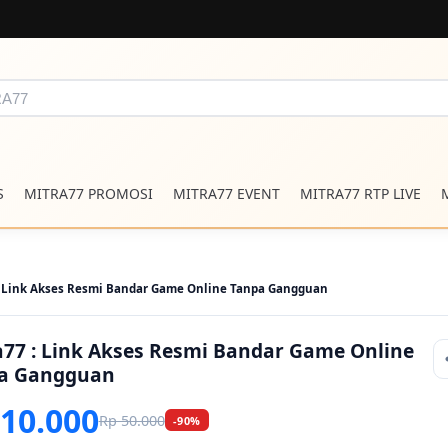
S
MITRA77 PROMOSI
MITRA77 EVENT
MITRA77 RTP LIVE
: Link Akses Resmi Bandar Game Online Tanpa Gangguan
a77 : Link Akses Resmi Bandar Game Online
a Gangguan
10.000
Rp 50.000
-90%