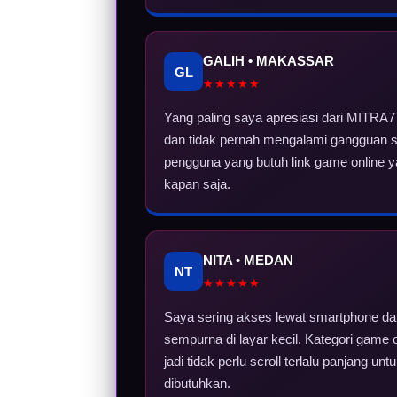
GALIH • MAKASSAR
GL
★★★★★
Yang paling saya apresiasi dari MITRA77
dan tidak pernah mengalami gangguan s
pengguna yang butuh link game online y
kapan saja.
NITA • MEDAN
NT
★★★★★
Saya sering akses lewat smartphone d
sempurna di layar kecil. Kategori game o
jadi tidak perlu scroll terlalu panjang 
dibutuhkan.