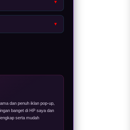
▼
▼
 lama dan penuh iklan pop-up,
ingan banget di HP saya dan
 lengkap serta mudah